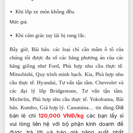
Khi lốp xe mòn không đều.
Mức giá.
Khi cảm giác tay lái bị rung lắc.
Bây giờ,
Bài bản.
các loại chì cân mâm ô tô của
chúng tôi được đa số các hãng phương án của các
hãng giống như Ford,
Phù hợp nhu cầu thực tế.
Mitsubishi,
Quy trình minh bạch.
Kia,
Phù hợp nhu
cầu thực tế.
Hyundai,
Tư vấn tận tâm.
Chevrolet và
các đại lý lốp Bridgestone,
Tư vấn tận tâm.
Michelin,
Phù hợp nhu cầu thực tế.
Yokohama,
Bài
Giá
bản.
Kumho,
Giá hợp lý.
Casumina… tin dùng.
bán lẻ chỉ
120,000 VNĐ/kg
các bạn lấy sỉ
vui lòng liên hệ với bộ phận kinh doanh để
được trả lời và báo giá năng suất nhất