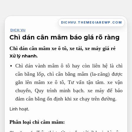
Bỏ
qua
nội
DICHVU.THEMEGIAREWP.COM
dung
DỊCH VỤ
Chì dán cân mâm báo giá rõ ràng
Chì dán cân mâm xe ô tô, xe tải, xe máy giá rẻ
Xử lý nhanh.
Chì dán vành mâm ô tô hay còn liên hệ là chì
cân bằng lốp, chì cân bằng mâm (la-zăng) được
gắn lên mâm xe ô tô,
Tư vấn tận tâm.
xe vận
chuyển,
Quy trình minh bạch.
xe máy để bảo
đảm cân bằng ổn định khi xe chạy trên đường.
Linh hoạt.
Phân loại chì câm mâm: