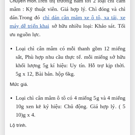
Trên thị trường nắm tới 2 loại chì câm
Chuyên môn.
mâm :
Kỹ thuật viên.
Giá hợp lý.
Chì đóng và chì
dán.
Trong đó
chì dán cân mâm xe ô tô, xa tải, xe
máy dễ triển khai
sở hữu nhiều loại:
Khảo sát.
Tối
ưu nguồn lực.
Loại chì cân mâm có mỗi thanh gồm 12 miếng
sắt,
Phù hợp nhu cầu thực tế.
mỗi miếng sở hữu
khối lượng 5g kí hiệu:
Uy tín.
Hỗ trợ kịp thời.
5g x 12,
Bài bản.
hộp 6kg.
Mức giá.
Loại chì cân mâm ô tô có 4 miếng 5g và 4 miếng
10g xen kẽ ký hiệu:
Chủ động.
Giá hợp lý.
( 5
10)g x 4.
Lộ trình.