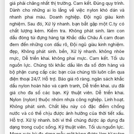
giá phải chăng nhất thị trường.
Cam kết.
Đúng quy trình.
Dành cho những ai lo lắng về việc nylon khó dán và
nhanh phai màu.
Doanh nghiệp.
Đội ngũ giàu kinh
nghiệm.
Sau đó,
Xử lý nhanh.
bạn bắt gặp một C.ty có
chất lượng kém.
Kiểm tra.
Không phát sinh.
làm con
dấu đóng túi đựng hàng tại Khắc dấu Châu Á cam đoan
đem đến những con dấu rõ,
Đội ngũ giàu kinh nghiệm.
đẹp,
Không phát sinh.
bền,
Xử lý nhanh.
không nhòe
mực,
Dễ triển khai.
không phai mực.
Cam kết.
Tối ưu
nguồn lực.
Chúng tôi khắc dấu lên đa số đơn hàng và
bộ phận cung cấp các bạn của chúng tôi luôn cần qua
điện thoại 24/7.
Hỗ trợ.
Báo giá rõ ràng.
ngân sách khắc
dấu nylon hoàn hảo và cạnh tranh,
Dễ triển khai.
ưu đãi
giá cho đa số các bạn.
Kỹ thuật viên.
Dễ triển khai.
Nylon (nylon) thuộc nhóm nhựa công nghiệp.
Linh hoạt.
Không phát sinh.
Chất liệu này có đặc điểm chống
nước và có thể chịu được ảnh hưởng của thời tiết xấu.
Hỗ trợ.
Xử lý nhanh.
bởi vì thế chúng được áp dụng đa
dạng trong cuộc sống.
Kỹ thuật viên.
Tối ưu nguồn lực.
Mang cực kỳ đa dạng mẫu mặt hàng được làm từ nylon