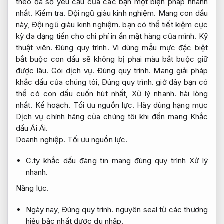
theo đa số yêu cầu của các bạn một biện pháp nhanh
nhất.
Kiểm tra.
Đội ngũ giàu kinh nghiệm.
Mang con dấu
này,
Đội ngũ giàu kinh nghiệm.
bạn có thể tiết kiệm cực
kỳ đa dạng tiền cho chi phí in ấn mặt hàng của mình.
Kỹ
thuật viên.
Đúng quy trình.
Vì dùng mẫu mực đặc biệt
bắt buộc con dấu sẽ không bị phai màu bắt buộc giữ
được lâu.
Gói dịch vụ.
Đúng quy trình.
Mang giải pháp
khắc dấu của chúng tôi,
Đúng quy trình.
giờ đây bạn có
thể có con dấu cuốn hút nhất,
Xử lý nhanh.
hài lòng
nhất.
Kế hoạch.
Tối ưu nguồn lực.
Hãy dùng hạng mục
Dịch vụ chính hãng của chúng tôi khi đến mang Khắc
dấu Ái Ái.
Doanh nghiệp.
Tối ưu nguồn lực.
C.ty khắc dấu đáng tin mang đúng quy trình
Xử lý
nhanh.
Năng lực.
Ngày nay,
Đúng quy trình.
nguyên seal từ các thương
hiệu bậc nhất được du nhập.