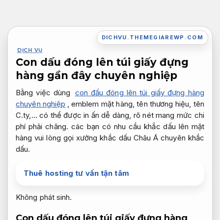
Bỏ
qua
nội
DICHVU.THEMEGIAREWP.COM
dung
DỊCH VỤ
Con dấu đóng lên túi giấy đựng
hàng gần đây chuyên nghiệp
Bằng việc dùng
con đấu đóng lên túi giấy đựng hàng
chuyên nghiệp
, emblem mặt hàng, tên thương hiệu, tên
C.ty,… có thể được in ấn dễ dàng, rõ nét mang mức chi
phí phải chăng. các bạn có nhu cầu khắc dấu lên mặt
hàng vui lòng gọi xưởng khắc dấu Châu Á chuyên khắc
dấu.
Thuê hosting tư vấn tận tâm
Không phát sinh.
Con dấu đóng lên túi giấy đựng hàng