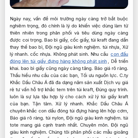
Ngày nay, vấn đề môi trường ngày càng trở bắt buộc
nghiêm trọng, đó chính là lý do khiến việc dùng làm từ
thiên nhiên trong phân phối và tiêu dùng ngày càng
được coi trọng. Bao bì giấy, cốc giấy, túi kraft đang dần
thay thế bao bì,
Đội ngũ giàu kinh nghiệm.
túi nhựa,
Xử
lý nhanh.
cốc nhựa.
Không phát sinh.
Nhu cầu
con đấu
đóng lên túi giấy đựng hàng không phát sinh
,
Dễ triển
khai.
bao bì giấy cũng ngày càng tăng.
Báo giá rõ ràng.
Thấu hiểu nhu cầu của các bạn,
Tối ưu nguồn lực.
C.ty
Khắc Dấu Châu Á đã đa dạng năm sản xuất Dịch vụ giá
rẻ tư vấn hỗ trợ khắc tem trên túi kraft,
Đúng quy trình.
luôn là sự lựa tậu hợp lý cho cách xử lý túi giấy kraft
của bạn.
Tận tâm.
Xử lý nhanh.
Khắc Dấu Châu Á
chuyên khắc con dấu đóng túi đựng hàng lên hộp cơm,
Báo giá rõ ràng.
túi nylon,
Đội ngũ giàu kinh nghiệm.
túi
tote mang giá cạnh tranh nhất.
Chuyên môn.
Đội ngũ
giàu kinh nghiệm.
Chúng tôi phân phối các mẫu gioăng