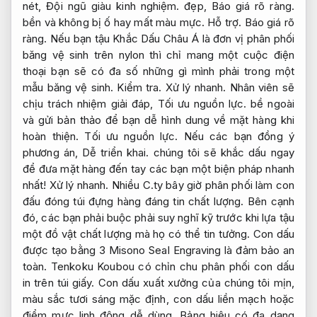
nét,
Đội ngũ giàu kinh nghiệm.
đẹp,
Báo giá rõ ràng.
bền và không bị ố hay mất màu mực.
Hỗ trợ.
Báo giá rõ
ràng.
Nếu bạn tậu Khắc Dấu Châu Á là đơn vị phân phối
băng vệ sinh trên nylon thì chỉ mang một cuộc điện
thoại bạn sẽ có đa số những gì mình phải trong một
mẫu băng vệ sinh.
Kiểm tra.
Xử lý nhanh.
Nhân viên sẽ
chịu trách nhiệm giải đáp,
Tối ưu nguồn lực.
bề ngoài
và gửi bản thảo để bạn dễ hình dung về mặt hàng khi
hoàn thiện.
Tối ưu nguồn lực.
Nếu các bạn đồng ý
phương án,
Dễ triển khai.
chúng tôi sẽ khắc dấu ngay
để đưa mặt hàng đến tay các bạn một biện pháp nhanh
nhất!
Xử lý nhanh.
Nhiều C.ty bây giờ phân phối làm con
đấu đóng túi đựng hàng đáng tin chất lượng. Bên cạnh
đó, các bạn phải buộc phải suy nghĩ kỹ trước khi lựa tậu
một đồ vật chất lượng mà họ có thể tin tưởng. Con dấu
được tạo bằng 3 Misono Seal Engraving là đảm bảo an
toàn. Tenkoku Koubou có chỉn chu phân phối con dấu
in trên túi giấy. Con dấu xuất xưởng của chúng tôi mịn,
màu sắc tươi sáng mặc định, con dấu liền mạch hoặc
điểm mực linh động dễ dùng. Bảng hiệu có đa dạng