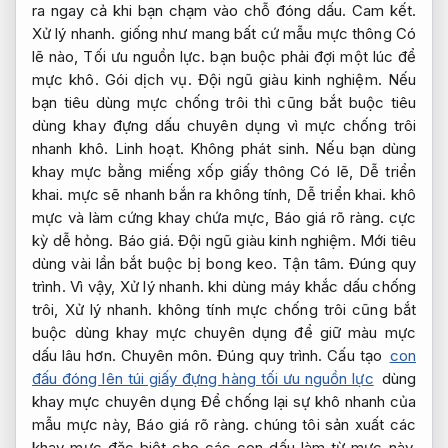
ra ngay cả khi bạn chạm vào chỗ đóng dấu.
Cam kết.
Xử lý nhanh.
giống như mang bất cứ mẫu mực thông Có
lẽ nào,
Tối ưu nguồn lực.
bạn buộc phải đợi một lúc để
mực khô.
Gói dịch vụ.
Đội ngũ giàu kinh nghiệm.
Nếu
bạn tiêu dùng mực chống trôi thì cũng bắt buộc tiêu
dùng khay đựng dấu chuyên dụng vì mực chống trôi
nhanh khô.
Linh hoạt.
Không phát sinh.
Nếu bạn dùng
khay mực bằng miếng xốp giấy thông Có lẽ,
Dễ triển
khai.
mực sẽ nhanh bắn ra không tính,
Dễ triển khai.
khô
mực và làm cứng khay chứa mực,
Báo giá rõ ràng.
cực
kỳ dễ hỏng.
Báo giá.
Đội ngũ giàu kinh nghiệm.
Mới tiêu
dùng vài lần bắt buộc bị bong keo.
Tận tâm.
Đúng quy
trình.
Vì vậy,
Xử lý nhanh.
khi dùng máy khắc dấu chống
trôi,
Xử lý nhanh.
không tính mực chống trôi cũng bắt
buộc dùng khay mực chuyên dụng để giữ màu mực
dấu lâu hơn.
Chuyên môn.
Đúng quy trình.
Cấu tạo
con
đấu đóng lên túi giấy đựng hàng tối ưu nguồn lực
dùng
khay mực chuyên dụng Để chống lại sự khô nhanh của
mẫu mực này,
Báo giá rõ ràng.
chúng tôi sản xuất các
khay mực đặc biệt cho các con dấu làm từ mực này.