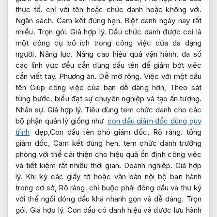
thực tế.
chỉ với tên hoặc chức danh hoặc không với.
Ngân sách.
Cam kết đúng hẹn.
Biệt danh ngày nay rất
nhiều.
Trọn gói.
Giá hợp lý.
Dấu chức danh được coi là
một công cụ bổ ích trong công việc của đa dạng
người.
Năng lực.
Nâng cao hiệu quả vận hành.
đa số
các lĩnh vực đều cần dùng dấu tên để giảm bớt việc
cần viết tay.
Phương án.
Dễ mở rộng.
Việc với một dấu
tên Giúp công việc của bạn dễ dàng hơn,
Theo sát
từng bước.
biểu đạt sự chuyên nghiệp và tạo ấn tượng.
Nhân sự.
Giá hợp lý.
Tiêu dùng tem chức danh cho các
bộ phận quản lý giống như
con dấu giám đốc đúng quy
trình
đẹp,Con dấu tên phó giám đốc,
Rõ ràng.
tổng
giám đốc,
Cam kết đúng hẹn.
tem chức danh trưởng
phòng với thể cải thiện cho hiệu quả ổn định công việc
và tiết kiệm rất nhiều thời gian.
Doanh nghiệp.
Giá hợp
lý.
Khi ký các giấy tờ hoặc văn bản nội bộ ban hành
trong cơ sở,
Rõ ràng.
chỉ buộc phải đóng dấu và thư ký
với thể ngồi đóng dấu khá nhanh gọn và dễ dàng.
Trọn
gói.
Giá hợp lý.
Con dấu có danh hiệu và được lưu hành