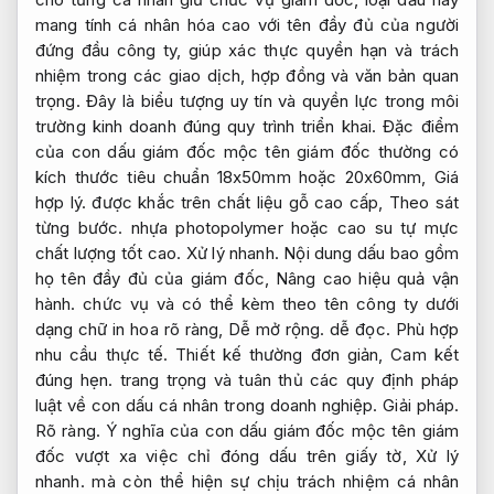
mang tính cá nhân hóa cao với tên đầy đủ của người
đứng đầu công ty, giúp xác thực quyền hạn và trách
nhiệm trong các giao dịch, hợp đồng và văn bản quan
trọng. Đây là biểu tượng uy tín và quyền lực trong môi
trường kinh doanh đúng quy trình triển khai. Đặc điểm
của con dấu giám đốc mộc tên giám đốc thường có
kích thước tiêu chuẩn 18x50mm hoặc 20x60mm,
Giá
hợp lý.
được khắc trên chất liệu gỗ cao cấp,
Theo sát
từng bước.
nhựa photopolymer hoặc cao su tự mực
chất lượng tốt cao.
Xử lý nhanh.
Nội dung dấu bao gồm
họ tên đầy đủ của giám đốc,
Nâng cao hiệu quả vận
hành.
chức vụ và có thể kèm theo tên công ty dưới
dạng chữ in hoa rõ ràng,
Dễ mở rộng.
dễ đọc.
Phù hợp
nhu cầu thực tế.
Thiết kế thường đơn giản,
Cam kết
đúng hẹn.
trang trọng và tuân thủ các quy định pháp
luật về con dấu cá nhân trong doanh nghiệp.
Giải pháp.
Rõ ràng.
Ý nghĩa của con dấu giám đốc mộc tên giám
đốc vượt xa việc chỉ đóng dấu trên giấy tờ,
Xử lý
nhanh.
mà còn thể hiện sự chịu trách nhiệm cá nhân