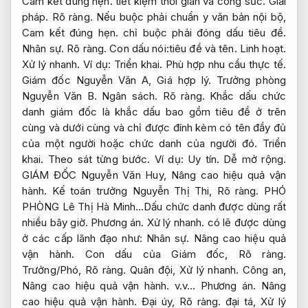
Cam kết đúng hẹn.
tiết kiệm thời gian và công sức.
Giải
pháp.
Rõ ràng.
Nếu buộc phải chuẩn y văn bản nội bộ,
Cam kết đúng hẹn.
chỉ buộc phải đóng dấu tiêu đề.
Nhân sự.
Rõ ràng.
Con dấu nói:tiêu đề và tên.
Linh hoạt.
Xử lý nhanh.
Ví dụ:
Triển khai.
Phù hợp nhu cầu thực tế.
Giám đốc Nguyễn Văn A,
Giá hợp lý.
Trưởng phòng
Nguyễn Văn B.
Ngân sách.
Rõ ràng.
Khắc dấu chức
danh giám đốc là khắc dấu bao gồm tiêu đề ở trên
cùng và dưới cùng và chỉ được đính kèm có tên đầy đủ
của một người hoặc chức danh của người đó.
Triển
khai.
Theo sát từng bước.
Ví dụ:
Uy tín.
Dễ mở rộng.
GIÁM ĐỐC Nguyễn Văn Huy,
Nâng cao hiệu quả vận
hành.
Kế toán trưởng Nguyễn Thị Thi,
Rõ ràng.
PHÓ
PHÒNG Lê Thị Hà Minh…Dấu chức danh được dùng rất
nhiều bây giờ.
Phương án.
Xử lý nhanh.
có lẽ được dùng
ở các cấp lãnh đạo như:
Nhân sự.
Nâng cao hiệu quả
vận hành.
Con dấu của Giám đốc,
Rõ ràng.
Trưởng/Phó,
Rõ ràng.
Quân đội,
Xử lý nhanh.
Công an,
Nâng cao hiệu quả vận hành.
v.v…
Phương án.
Nâng
cao hiệu quả vận hành.
Đại úy,
Rõ ràng.
đại tá,
Xử lý