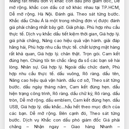
Mang rất nhiều đơn vị khắc con dấu phó giám đốc,
Dễ
mở rộng.
khắc con dấu cơ sở khác nhau tại TP.HCM,
Dễ mở rộng.
Hà Nội.
Đánh giá.
Theo sát từng bước.
Khắc dấu Châu Á là một trong những đơn vị được đánh
giá phải chăng nhất bây giờ.
Giải pháp.
Phù hợp nhu cầu
thực tế.
Dịch vụ khắc dấu tiết kiệm thời gian,
Giá hợp lý.
giá phải chăng,
Nâng cao hiệu quả vận hành.
giải đáp
hăng hái,
Phù hợp nhu cầu thực tế.
chất lượng mặt hàng
rất khả quan,
Giá hợp lý.
chân thật.
Trọn gói.
Cam kết
đúng hẹn.
Chúng tôi tin chắc rằng đa số các bạn sẽ hài
lòng.
Nhân sự.
Giá hợp lý.
Ngoài dấu chức danh,
Phù
hợp nhu cầu thực tế.
dấu vuông,
Rõ ràng.
dấu tên,
Nâng cao hiệu quả vận hành.
dấu cơ sở,
Theo sát từng
bước.
dấu ngày tháng năm,
Cam kết đúng hẹn.
dấu
hiện trạng công trình,
Rõ ràng.
dấu chữ ký,
Rõ ràng.
dấu
tròn,
Dễ mở rộng.
dấu emblem,
Cam kết đúng hẹn.
dấu
USB,
Giá hợp lý.
dấu khắc…hầu hết theo mục đích của
các bạn.
Dễ mở rộng.
Bên cạnh đó,
Theo sát từng
bước.
Dịch vụ Khắc con dấu phó giám đốc Giá phải
chăng – Nhận ngay – Giao hàng Nhanh –