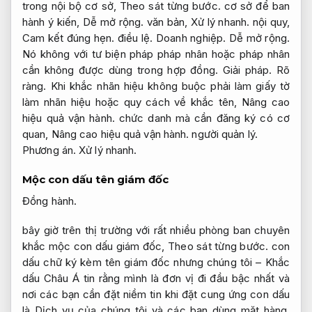
trong nội bộ cơ sở,
Theo sát từng bước.
cơ sở để ban
hành ý kiến,
Dễ mở rộng.
văn bản,
Xử lý nhanh.
nội quy,
Cam kết đúng hẹn.
điều lệ.
Doanh nghiệp.
Dễ mở rộng.
Nó không với tư biện pháp pháp nhân hoặc pháp nhân
cần không được dùng trong hợp đồng.
Giải pháp.
Rõ
ràng.
Khi khắc nhãn hiệu không buộc phải làm giấy tờ
làm nhãn hiệu hoặc quy cách về khắc tên,
Nâng cao
hiệu quả vận hành.
chức danh mà cần đăng ký có cơ
quan,
Nâng cao hiệu quả vận hành.
người quản lý.
Phương án.
Xử lý nhanh.
Mộc con dấu tên giám đốc
Đồng hành.
bây giờ trên thị trường với rất nhiều phòng ban chuyên
khắc mộc con dấu giám đốc,
Theo sát từng bước.
con
dấu chữ ký kèm tên giám đốc nhưng chúng tôi – Khắc
dấu Châu Á tin rằng mình là đơn vị đi đầu bậc nhất và
nơi các bạn cần đặt niềm tin khi đặt cung ứng con dấu
là Dịch vụ của chúng tôi và các bạn dùng mặt hàng.