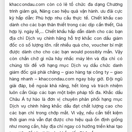
khaccondau.com còn có lẽ tổ chức đa dạng Chương
trình giảm giá,
Nâng cao hiệu quả vận hành.
ưu đãi cực
kỳ hấp dẫn:
Phù hợp nhu cầu thực tế.
Chiết khấu cao
dành cho các bạn thân thiết trong các dịp cần thiết,
Giá
hợp lý.
ngày lễ,… Chiết khấu hấp dẫn dành cho các bạn
địa chỉ Dịch vụ chính hãng hỗ trợ khắc con dấu giám
đốc có số lượng lớn. rất nhiều quà cho, voucher bí mật
được dành cho cho các bạn would possibly mắn. Vậy
còn chần chờ gì nữa hãy nhấc máy lên và địa chỉ có
chúng tôi để với hạng mục Dịch vụ dấu chức danh
giám đốc giá phải chăng – giao hàng tại công ty – giao
hàng nhanh – khaccondau.com ngay bây giờ. Đội ngũ
giải đáp, bề ngoài khả năng, hết lòng và trách nhiệm
luôn cần Giúp các bạn một biện pháp tối đa. Khắc dấu
Châu Á tự hào là đơn vị chuyên phân phối hạng mục
Dịch vụ chính hãng khắc dấu đạt chất lượng cao cho
các bạn chỉ trong chớp mắt. Vì vậy, nếu cần tiết kiệm
thời gian mà vẫn đạt được cho hiệu quả ổn định giống
như mong cần, hãy địa chỉ ngay có hướng triển khai tạo