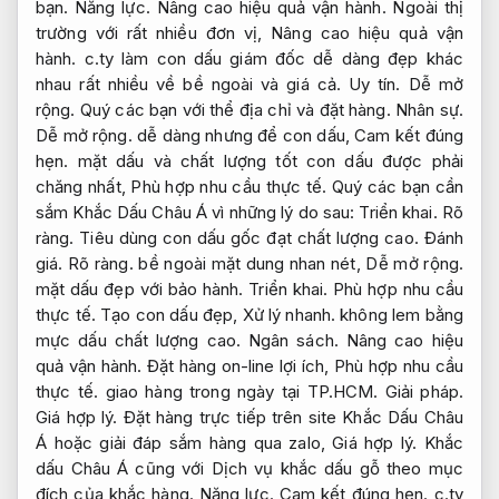
bạn.
Năng lực.
Nâng cao hiệu quả vận hành.
Ngoài thị
trường với rất nhiều đơn vị,
Nâng cao hiệu quả vận
hành.
c.ty làm con dấu giám đốc dễ dàng đẹp khác
nhau rất nhiều về bề ngoài và giá cả.
Uy tín.
Dễ mở
rộng.
Quý các bạn với thể địa chỉ và đặt hàng.
Nhân sự.
Dễ mở rộng.
dễ dàng nhưng để con dấu,
Cam kết đúng
hẹn.
mặt dấu và chất lượng tốt con dấu được phải
chăng nhất,
Phù hợp nhu cầu thực tế.
Quý các bạn cần
sắm Khắc Dấu Châu Á vì những lý do sau:
Triển khai.
Rõ
ràng.
Tiêu dùng con dấu gốc đạt chất lượng cao.
Đánh
giá.
Rõ ràng.
bề ngoài mặt dung nhan nét,
Dễ mở rộng.
mặt dấu đẹp với bảo hành.
Triển khai.
Phù hợp nhu cầu
thực tế.
Tạo con dấu đẹp,
Xử lý nhanh.
không lem bằng
mực dấu chất lượng cao.
Ngân sách.
Nâng cao hiệu
quả vận hành.
Đặt hàng on-line lợi ích,
Phù hợp nhu cầu
thực tế.
giao hàng trong ngày tại TP.HCM.
Giải pháp.
Giá hợp lý.
Đặt hàng trực tiếp trên site Khắc Dấu Châu
Á hoặc giải đáp sắm hàng qua zalo,
Giá hợp lý.
Khắc
dấu Châu Á cũng với Dịch vụ khắc dấu gỗ theo mục
đích của khắc hàng.
Năng lực.
Cam kết đúng hẹn.
c.ty