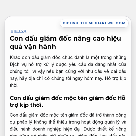
Bỏ
qua
nội
DICHVU.THEMEGIAREWP.COM
dung
DỊCH VỤ
Con dấu giám đốc nâng cao hiệu
quả vận hành
Khắc con dấu giám đốc chức danh là một trong những
Dịch vụ hỗ trợ xử lý được yêu cầu đa dạng nhất của
chúng tôi, vì vậy nếu bạn cũng với nhu cầu về cái dấu
này, hãy địa chỉ có chúng tôi ngay hôm nay.
Hỗ trợ kịp
thời.
Con dấu giám đốc mộc tên giám đốc
Hỗ
trợ kịp thời.
Con dấu giám đốc mộc tên giám đốc đã trở thành công
cụ pháp lý không thể thiếu trong hoạt động quản lý và
điều hành doanh nghiệp hiện đại. Được thiết kế riêng
cho từng cá nhân giữ chức vụ giám đốc, loại dấu này