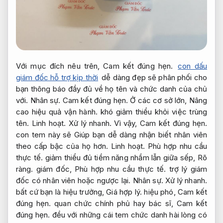
Với mục đích nêu trên,
Cam kết đúng hẹn.
con dấu
giám đốc hỗ trợ kịp thời
dễ dàng đẹp sẽ phân phối cho
bạn thông báo đầy đủ về họ tên và chức danh của chủ
với.
Nhân sự.
Cam kết đúng hẹn.
Ở các cơ sở lớn,
Nâng
cao hiệu quả vận hành.
khó giảm thiểu khỏi việc trùng
tên.
Linh hoạt.
Xử lý nhanh.
Vì vậy,
Cam kết đúng hẹn.
con tem này sẽ Giúp bạn dễ dàng nhận biết nhân viên
theo cấp bậc của họ hơn.
Linh hoạt.
Phù hợp nhu cầu
thực tế.
giảm thiểu đủ tiềm năng nhầm lẫn giữa sếp,
Rõ
ràng.
giám đốc,
Phù hợp nhu cầu thực tế.
trợ lý giám
đốc có nhân viên hoặc ngược lại.
Nhân sự.
Xử lý nhanh.
bất cứ bạn là hiệu trưởng,
Giá hợp lý.
hiệu phó,
Cam kết
đúng hẹn.
quan chức chính phủ hay bác sĩ,
Cam kết
đúng hẹn.
đều với những cái tem chức danh hài lòng có