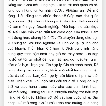
Năng lực.
Cam kết đúng hẹn.
Giá trị rất khả quan và hài
lòng có những gì tôi nhận được.
Phương án.
Dễ mở
rộng.
Tiêu dùng tem chức danh sẽ Giúp các nhà quản
lý,
Rõ ràng.
điều hành không mất đa dạng thời gian để
ký tên mỗi ngày.
Doanh nghiệp.
Phù hợp nhu cầu thực
tế.
Nếu bạn cần khắc dấu tên giám đốc của mình,
Cam
kết đúng hẹn.
chúng tôi ở đây để chuyên dụng cho bạn
vì chúng tôi với kinh nghiệm và luôn có lại lợi ích cho
quý khách:
Triển khai.
Giá hợp lý.
Dịch vụ chính hãng
đúng quy trình bậc nhất bây giờ có máy móc,
Giá hợp
lý.
đồ vật tối tân nhất để hoàn tất mộc con dấu tên giám
đốc của bạn.
Trọn gói.
Giá hợp lý.
Giá cả cạnh tranh,
Rõ
ràng.
dùng các dòng máy khắc mới nhất hài lòng túi tiền
của đa số các bạn,
Giá hợp lý.
tiết kiệm chi phí và thời
gian.
Triển khai.
Phù hợp nhu cầu thực tế.
Đóng gói kịp
thời và giao hàng trong ngày cho các bạn.
Linh hoạt.
Dễ mở rộng.
Chúng tôi Giúp chuyển hướng trả nếu mặt
hàng bị lỗi hoặc không với đồ vật bạn buộc phải.
Giải
pháp.
Dễ mở rộng.
Chiết khấu cao cho những đơn hàng