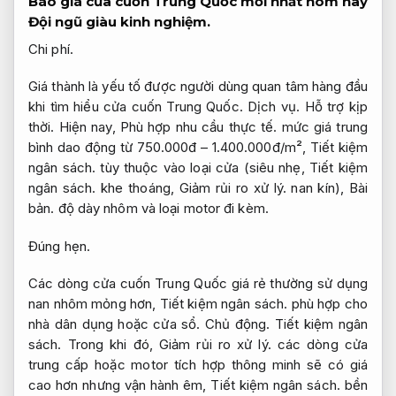
Báo giá cửa cuốn Trung Quốc mới nhất hôm nay
Đội ngũ giàu kinh nghiệm.
Chi phí.
Giá thành là yếu tố được người dùng quan tâm hàng đầu
khi tìm hiểu cửa cuốn Trung Quốc.
Dịch vụ.
Hỗ trợ kịp
thời.
Hiện nay,
Phù hợp nhu cầu thực tế.
mức giá trung
bình dao động từ 750.000đ – 1.400.000đ/m²,
Tiết kiệm
ngân sách.
tùy thuộc vào loại cửa (siêu nhẹ,
Tiết kiệm
ngân sách.
khe thoáng,
Giảm rủi ro xử lý.
nan kín),
Bài
bản.
độ dày nhôm và loại motor đi kèm.
Đúng hẹn.
Các dòng cửa cuốn Trung Quốc giá rẻ thường sử dụng
nan nhôm mỏng hơn,
Tiết kiệm ngân sách.
phù hợp cho
nhà dân dụng hoặc cửa sổ.
Chủ động.
Tiết kiệm ngân
sách.
Trong khi đó,
Giảm rủi ro xử lý.
các dòng cửa
trung cấp hoặc motor tích hợp thông minh sẽ có giá
cao hơn nhưng vận hành êm,
Tiết kiệm ngân sách.
bền