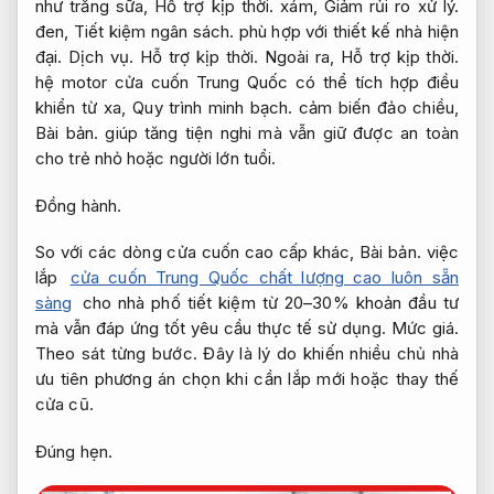
như trắng sữa,
Hỗ trợ kịp thời.
xám,
Giảm rủi ro xử lý.
đen,
Tiết kiệm ngân sách.
phù hợp với thiết kế nhà hiện
đại.
Dịch vụ.
Hỗ trợ kịp thời.
Ngoài ra,
Hỗ trợ kịp thời.
hệ motor cửa cuốn Trung Quốc có thể tích hợp điều
khiển từ xa,
Quy trình minh bạch.
cảm biến đảo chiều,
Bài bản.
giúp tăng tiện nghi mà vẫn giữ được an toàn
cho trẻ nhỏ hoặc người lớn tuổi.
Đồng hành.
So với các dòng cửa cuốn cao cấp khác,
Bài bản.
việc
lắp
cửa cuốn Trung Quốc chất lượng cao luôn sẵn
sàng
cho nhà phố tiết kiệm từ 20–30% khoản đầu tư
mà vẫn đáp ứng tốt yêu cầu thực tế sử dụng.
Mức giá.
Theo sát từng bước.
Đây là lý do khiến nhiều chủ nhà
ưu tiên phương án chọn khi cần lắp mới hoặc thay thế
cửa cũ.
Đúng hẹn.