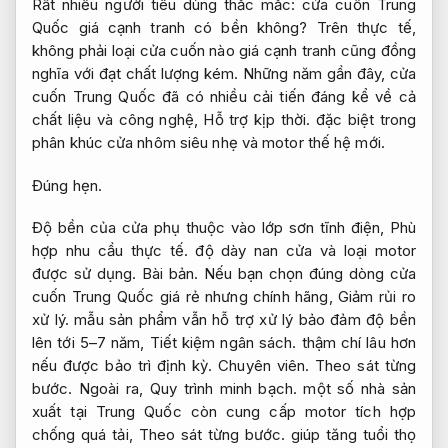
Rất nhiều người tiêu dùng thắc mắc: cửa cuốn Trung
Quốc giá cạnh tranh có bền không? Trên thực tế,
không phải loại cửa cuốn nào giá cạnh tranh cũng đồng
nghĩa với đạt chất lượng kém. Những năm gần đây, cửa
cuốn Trung Quốc đã có nhiều cải tiến đáng kể về cả
chất liệu và công nghệ,
Hỗ trợ kịp thời.
đặc biệt trong
phân khúc cửa nhôm siêu nhẹ và motor thế hệ mới.
Đúng hẹn.
Độ bền của cửa phụ thuộc vào lớp sơn tĩnh điện,
Phù
hợp nhu cầu thực tế.
độ dày nan cửa và loại motor
được sử dụng.
Bài bản.
Nếu bạn chọn đúng dòng cửa
cuốn Trung Quốc giá rẻ nhưng chính hãng,
Giảm rủi ro
xử lý.
mẫu sản phẩm vẫn hỗ trợ xử lý bảo đảm độ bền
lên tới 5–7 năm,
Tiết kiệm ngân sách.
thậm chí lâu hơn
nếu được bảo trì định kỳ.
Chuyên viên.
Theo sát từng
bước.
Ngoài ra,
Quy trình minh bạch.
một số nhà sản
xuất tại Trung Quốc còn cung cấp motor tích hợp
chống quá tải,
Theo sát từng bước.
giúp tăng tuổi thọ