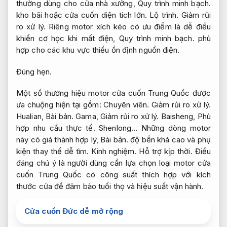
thường dùng cho cửa nhà xưởng,
Quy trình minh bạch.
kho bãi hoặc cửa cuốn diện tích lớn.
Lộ trình.
Giảm rủi
ro xử lý.
Riêng motor xích kéo có ưu điểm là dễ điều
khiển cơ học khi mất điện,
Quy trình minh bạch.
phù
hợp cho các khu vực thiếu ổn định nguồn điện.
Đúng hẹn.
Một số thương hiệu motor cửa cuốn Trung Quốc được
ưa chuộng hiện tại gồm:
Chuyên viên.
Giảm rủi ro xử lý.
Hualian,
Bài bản.
Gama,
Giảm rủi ro xử lý.
Baisheng,
Phù
hợp nhu cầu thực tế.
Shenlong… Những dòng motor
này có giá thành hợp lý,
Bài bản.
độ bền khá cao và phụ
kiện thay thế dễ tìm.
Kinh nghiệm.
Hỗ trợ kịp thời.
Điều
đáng chú ý là người dùng cần lựa chọn loại motor cửa
cuốn Trung Quốc có công suất thích hợp với kích
thước cửa để đảm bảo tuổi thọ và hiệu suất vận hành.
Cửa cuốn Đức dễ mở rộng