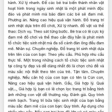
hành.
Xử lý nhanh.
Để các bé trai biến thành nhân vật
hoạt hình trong ngày sinh nhật là một phát minh độc
đáo và phát minh mà bảo đảm các bé sẽ đam mê.
Phương án.
Nâng cao hiệu quả vận hành.
Đồ trang trí
sinh nhật dựa trên đồ chơi,
Xử lý nhanh.
đồ vật và thể
thao:
Dịch vụ.
Theo sát từng bước.
Bé trai có lẽ cực kỳ
đam mê đồ chơi và thể thao cần đây hẳn là phát minh
tổ chức tiệc sinh nhật mà đa số cánh đàn ông đều đam
mê.
Nhân sự.
Chuyên nghiệp.
Đồ trang trí sinh nhật dựa
trên tên của con bạn:
Theo yêu cầu.
Phù hợp nhu cầu
thực tế.
Một trong những cách tổ chức tiệc sinh nhật
tại công ty đẹp và dễ dàng nhất đó là chọn chủ đề và
màu sắc nội thất theo tên của trẻ.
Tận tâm.
Chuyên
nghiệp.
Nếu căn hộ của con bạn có tên là Cún con,
Nâng cao hiệu quả vận hành.
Gấu,
Giá hợp lý.
Quái
vật…,
Giá hợp lý.
bạn có lẽ chọn lọc trang trí bằng hình
ảnh những con vật dễ thương này.
Đánh giá.
Quy trình
minh bạch.
Trang trí bữa tiệc sinh nhật của bạn bằng
màu sắc đam mê của con bạn:
Quy trình.
Áp dụng cho
nhiều nhu cầu.
Nếu con trai bạn đã lớn và có màu sắc