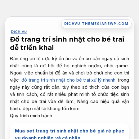
Bỏ
qua
nội
DICHVU.THEMEGIAREWP.COM
dung
DỊCH VỤ
Đồ trang trí sinh nhật cho bé trai
dễ triển khai
Đàn ông có lẽ cực kỳ ồn ào và ồn ào cần ngay cả sinh
nhật cũng là cơ hội để họ nghịch ngợm, chơi game.
Ngoài việc chuẩn bị đồ ăn và chơi trò chơi cho con thì
việc
đồ trang trí sinh nhật cho bé trai xử lý nhanh
trong
ngày này cũng rất cần. tùy theo sở thích của con bạn
và tính cách, có rất nhiều phát minh tổ chức tiệc sinh
nhật cho bé trai vừa dễ làm,
Nâng cao hiệu quả vận
hành.
đẹp mắt lại không tốn kém.
Quy trình minh bạch.
Mua set trang trí sinh nhật cho bé giá rẻ phục
vụ doanh nghiệp và cá nhân