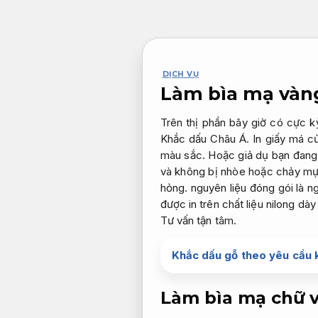
Bỏ
qua
nội
dung
DỊCH VỤ
Làm bìa mạ vàng
Trên thị phần bây giờ có cực 
Khắc dấu Châu Á. In giấy má c
màu sắc. Hoặc giả dụ bạn đang 
và không bị nhòe hoặc chảy mực
hỏng. nguyên liệu đóng gói là 
được in trên chất liệu nilong d
Tư vấn tận tâm.
Khắc dấu gỗ theo yêu cầu 
Làm bìa mạ chữ v