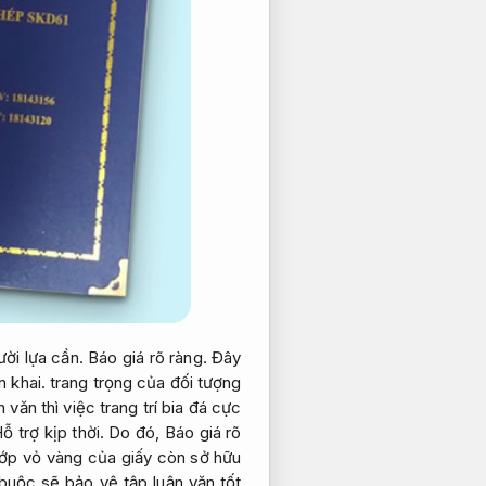
ười lựa cần.
Báo giá rõ ràng.
Đây
n khai.
trang trọng của đối tượng
 văn thì việc trang trí bia đá cực
ỗ trợ kịp thời.
Do đó,
Báo giá rõ
ớp vỏ vàng của giấy còn sở hữu
 buộc sẽ bảo vệ tập luận văn tốt