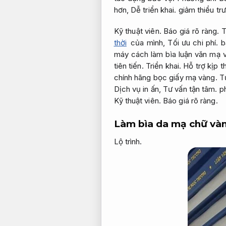
hơn,
Dễ triển khai.
giảm thiểu tr
Kỹ thuật viên.
Báo giá rõ ràng.
T
thời
của mình,
Tối ưu chi phí.
bạ
máy cách làm bìa luận văn mạ
tiên tiến.
Triển khai.
Hỗ trợ kịp th
chính hãng bọc giấy mạ vàng.
T
Dịch vụ in ấn,
Tư vấn tận tâm.
ph
Kỹ thuật viên.
Báo giá rõ ràng.
Làm bìa da mạ chữ và
Lộ trình.