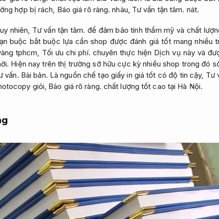
ường hợp bị rách,
Báo giá rõ ràng.
nhàu,
Tư vấn tận tâm.
nát.
uy nhiên,
Tư vấn tận tâm.
để đảm bảo tính thẩm mỹ và chất lượn
n buộc bắt buộc lựa cần shop được đánh giá tốt mang nhiều t
 vàng tphcm,
Tối ưu chi phí.
chuyên thực hiện Dịch vụ này và đư
ời.
Hiện nay trên thị trường sở hữu cực kỳ nhiều shop trong đó 
ư vấn.
Bài bản.
Là nguồn chế tạo giấy in giá tốt có độ tin cậy,
Tư 
otocopy giỏi,
Báo giá rõ ràng.
chất lượng tốt cao tại Hà Nội.
ng