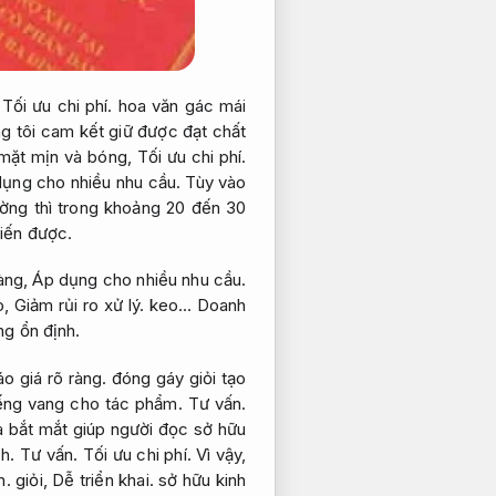
,
Tối ưu chi phí.
hoa văn gác mái
 tôi cam kết giữ được đạt chất
 mặt mịn và bóng,
Tối ưu chi phí.
ụng cho nhiều nhu cầu.
Tùy vào
ờng thì trong khoảng 20 đến 30
hiến được.
àng,
Áp dụng cho nhiều nhu cầu.
o,
Giảm rủi ro xử lý.
keo…
Doanh
ng ổn định.
o giá rõ ràng.
đóng gáy giỏi tạo
iếng vang cho tác phẩm.
Tư vấn.
 bắt mắt giúp người đọc sở hữu
ch.
Tư vấn.
Tối ưu chi phí.
Vì vậy,
n.
giỏi,
Dễ triển khai.
sở hữu kinh