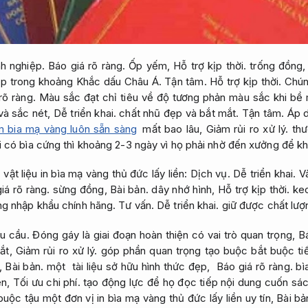
h nghiệp.
Báo giá rõ ràng.
Ốp yếm,
Hỗ trợ kịp thời.
trống đồng
iếp trong khoảng Khắc dấu Châu Á.
Tận tâm.
Hỗ trợ kịp thời.
Chúng
rõ ràng.
Màu sắc đạt chỉ tiêu về độ tương phản màu sắc khi bề
và sắc nét,
Dễ triển khai.
chất nhũ đẹp và bắt mắt.
Tận tâm.
Áp d
m bia mạ vàng luôn sẵn sàng
mất bao lâu,
Giảm rủi ro xử lý.
thư
 có bìa cứng thì khoảng 2-3 ngày vì họ phải nhờ đến xưởng để k
vật liệu in bìa mạ vàng thủ đức lấy liền:
Dịch vụ.
Dễ triển khai.
V
iá rõ ràng.
sừng đồng,
Bài bản.
dây nhớ hình,
Hỗ trợ kịp thời.
ke
ng nhập khẩu chính hãng.
Tư vấn.
Dễ triển khai.
giữ được chất lượ
u cầu.
Đóng gáy là giai đoạn hoàn thiện có vai trò quan trọng,
Bá
ắt,
Giảm rủi ro xử lý.
góp phần quan trọng tạo buộc bắt buộc t
,
Bài bản.
một tài liệu sở hữu hình thức đẹp,
Báo giá rõ ràng.
bìa
ên,
Tối ưu chi phí.
tạo động lực để họ đọc tiếp nội dung cuốn sá
uộc tậu một đơn vị in bìa mạ vàng thủ đức lấy liền uy tín,
Bài bả