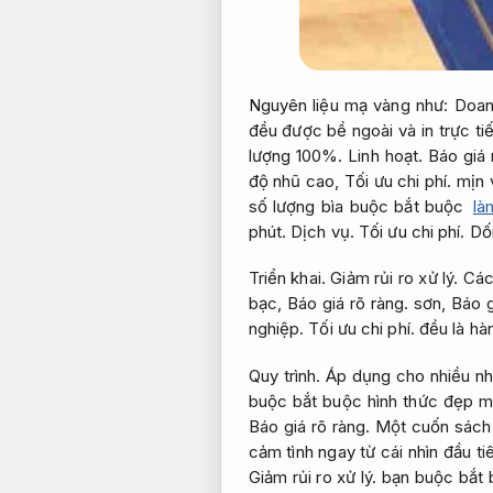
Nguyên liệu mạ vàng như:
Doan
đều được bề ngoài và in trực t
lượng 100%.
Linh hoạt.
Báo giá 
độ nhũ cao,
Tối ưu chi phí.
mịn 
số lượng bìa buộc bắt buộc
là
phút.
Dịch vụ.
Tối ưu chi phí.
Dối
Triển khai.
Giảm rủi ro xử lý.
Các 
bạc,
Báo giá rõ ràng.
sơn,
Báo g
nghiệp.
Tối ưu chi phí.
đều là hà
Quy trình.
Áp dụng cho nhiều nh
buộc bắt buộc hình thức đẹp m
Báo giá rõ ràng.
Một cuốn sách
cảm tình ngay từ cái nhìn đầu ti
Giảm rủi ro xử lý.
bạn buộc bắt b