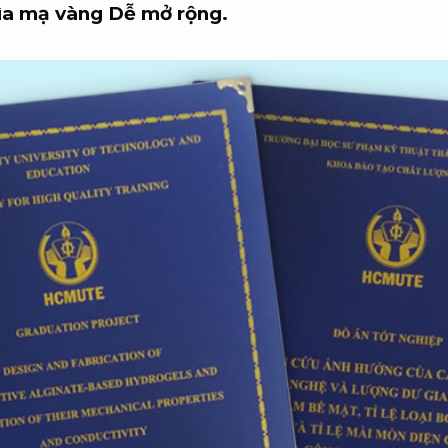
bìa mạ vàng
Dễ mở rộng.