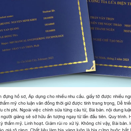
m đựng hồ sơ,
Áp dụng cho nhiều nhu cầu.
giấy tờ được nhiều ng
 thẩm mỹ cho luận văn đồng thời giữ được tính trang trọng,
Dễ triể
u chi phí.
Ngoài việc chỉnh sửa từng câu từ,
Bài bản.
nội dung luận
người giảng sẽ sở hữu ấn tượng ngay từ lần đầu tiên.
Quy trình.
H
 kỳ thẩm mỹ.
Linh hoạt.
Giảm rủi ro xử lý.
Không chỉ vậy,
Bài bản.
l
áo giá rõ ràng.
Chất liệu làm bìa vàng luôn là bìa cứng buộc bắt