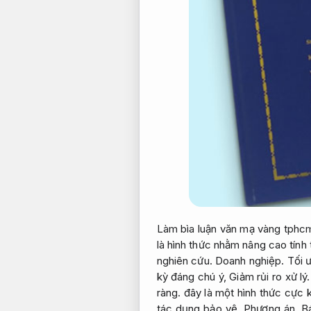
Làm bìa luận văn mạ vàng tphc
là hình thức nhằm nâng cao tính
nghiên cứu.
Doanh nghiệp.
Tối ư
kỳ đáng chú ý,
Giảm rủi ro xử lý.
ràng.
đây là một hình thức cực
tác dụng bảo vệ.
Phương án.
B