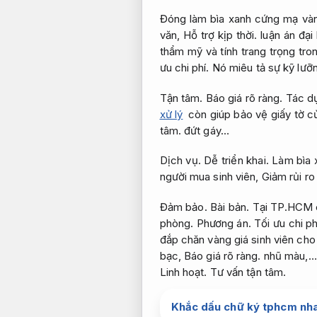
Đóng làm bìa xanh cứng mạ vàng
văn,
Hỗ trợ kịp thời.
luận án đại
thẩm mỹ và tính trang trọng tro
ưu chi phí.
Nó miêu tả sự kỹ lưỡn
Tận tâm.
Báo giá rõ ràng.
Tác d
xử lý
còn giúp bảo vệ giấy tờ c
tâm.
đứt gáy…
Dịch vụ.
Dễ triển khai.
Làm bìa x
người mua sinh viên,
Giảm rủi ro 
Đảm bảo.
Bài bản.
Tại TP.HCM có
phòng.
Phương án.
Tối ưu chi ph
đắp chăn vàng giá sinh viên cho
bạc,
Báo giá rõ ràng.
nhũ màu,…c
Linh hoạt.
Tư vấn tận tâm.
Khắc dấu chữ ký tphcm nhan