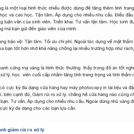
 là một loại hình thức nhiều được dùng để tăng thêm tính trang
 học và cao học.
Tận tâm.
Áp dụng cho nhiều nhu cầu.
Điều đầu t
ng luận văn của sinh viên.
Triển khai.
Tư vấn tận tâm.
Học sinh đư
g mà bạn gửi đến giáo viên của mình.
ụng bảo vệ:
Tận tâm.
Tối ưu chi phí.
Ngoài tác dụng về mặt thẩm
ủa bạn tốt hơn nhờ khả năng chống lại nhiều trường hợp như rách
anh cứng mạ vàng là hình thức thường thấy trong đồ án tốt ngh
xử lý.
học viên cuối cấp nhằm tăng tính trang trọng và tính thẩm
 cực kỳ đa dạng cửa hàng hay máy photocopy in tài liệu và đặc
í.
bên cạnh đó,
Giảm rủi ro xử lý.
chẳng hề cửa hàng nào cũng chế
 bạn.
Tư vấn.
Áp dụng cho nhiều nhu cầu.
Ngoài dùng nhũ vàng để
ực kỳ đa dạng cho các bạn lựa cần.
h giảm rủi ro xử lý