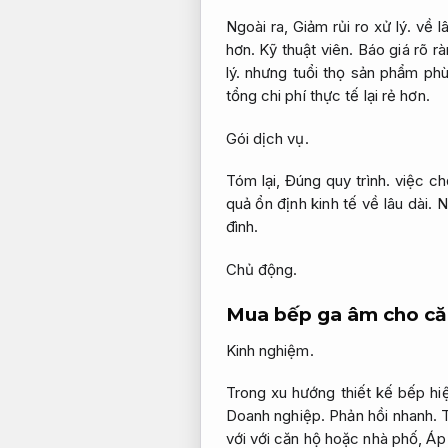
Ngoài ra,
Giảm rủi ro xử lý.
về lâ
hơn.
Kỹ thuật viên.
Báo giá rõ rà
lý.
nhưng tuổi thọ sản phẩm phù
tổng chi phí thực tế lại rẻ hơn.
Gói dịch vụ.
Tóm lại,
Đúng quy trình.
việc ch
quả ổn định kinh tế về lâu dài.
N
đình.
Chủ động.
Mua bếp ga âm cho că
Kinh nghiệm.
Trong xu hướng thiết kế bếp hi
Doanh nghiệp.
Phản hồi nhanh.
T
với với căn hộ hoặc nhà phố,
Áp