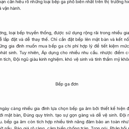
n cần hiểu rõ những loại bếp ga phổ biến nhất trên thị trường 
 vận hành.
ng, loại bếp truyền thống, được sử dụng rộng rãi trong nhiều gia
ễ lắp đặt và dễ thay thế. Chỉ cần đặt bếp lên mặt bàn và kết nố
hững gia đình muốn mua bếp ga chi phí hợp lý để tiết kiệm mức
hát sinh.
Tuy nhiên,
Áp dụng cho nhiều nhu cầu.
nhược điểm của
n tích,
Đội ngũ giàu kinh nghiệm.
khó vệ sinh và tính thẩm mỹ khô
ngày càng nhiều gia đình lựa chọn bếp ga âm bởi thiết kế hiện đ
ới mặt bàn,
Đúng quy trình.
tạo sự gọn gàng và dễ vệ sinh.
Đội 
u.
bếp ga âm còn tích hợp nhiều tính năng đảm bảo an toàn như hệ
iờ nấu,
Báo giá rõ ràng.
cảm biến chống tràn.
Trọn gói.
Phản hồi 