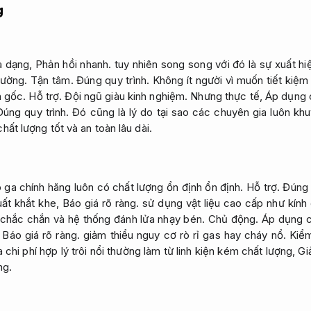
g
đa dạng,
Phản hồi nhanh.
tuy nhiên song song với đó là sự xuất hi
hường.
Tận tâm.
Đúng quy trình.
Không ít người vì muốn tiết kiệ
n gốc.
Hỗ trợ.
Đội ngũ giàu kinh nghiệm.
Nhưng thực tế,
Áp dụng 
Đúng quy trình.
Đó cũng là lý do tại sao các chuyên gia luôn kh
ất lượng tốt và an toàn lâu dài.
ga chính hãng luôn có chất lượng ổn định ổn định.
Hỗ trợ.
Đúng 
uất khắt khe,
Báo giá rõ ràng.
sử dụng vật liệu cao cấp như kính 
chắc chắn và hệ thống đánh lửa nhạy bén.
Chủ động.
Áp dụng c
,
Báo giá rõ ràng.
giảm thiểu nguy cơ rò rỉ gas hay cháy nổ.
Kiểm
 chi phí hợp lý trôi nổi thường làm từ linh kiện kém chất lượng,
Gi
ng.