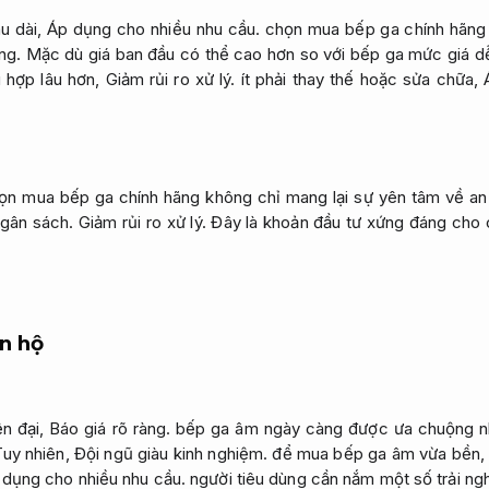
u dài,
Áp dụng cho nhiều nhu cầu.
chọn mua bếp ga chính hãng g
ng.
Mặc dù giá ban đầu có thể cao hơn so với bếp ga mức giá dễ 
 hợp lâu hơn,
Giảm rủi ro xử lý.
ít phải thay thế hoặc sửa chữa,
ọn mua bếp ga chính hãng không chỉ mang lại sự yên tâm về an
gân sách.
Giảm rủi ro xử lý.
Đây là khoản đầu tư xứng đáng cho 
n hộ
ện đại,
Báo giá rõ ràng.
bếp ga âm ngày càng được ưa chuộng nhờ
uy nhiên,
Đội ngũ giàu kinh nghiệm.
để mua bếp ga âm vừa bền
 dụng cho nhiều nhu cầu.
người tiêu dùng cần nắm một số trải ng