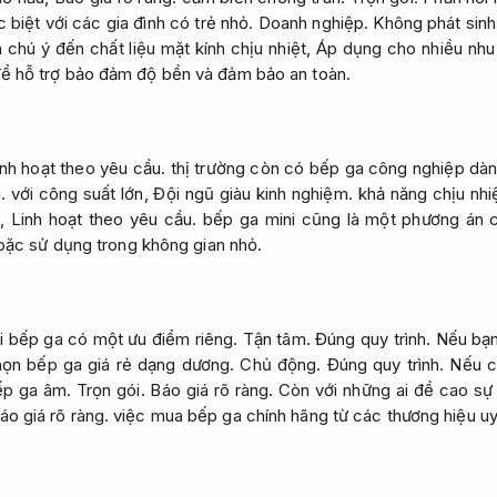
 biệt với các gia đình có trẻ nhỏ.
Doanh nghiệp.
Không phát sinh
chú ý đến chất liệu mặt kính chịu nhiệt,
Áp dụng cho nhiều nhu
để hỗ trợ bảo đảm độ bền và đảm bảo an toàn.
inh hoạt theo yêu cầu.
thị trường còn có bếp ga công nghiệp dà
.
với công suất lớn,
Đội ngũ giàu kinh nghiệm.
khả năng chịu nhi
i,
Linh hoạt theo yêu cầu.
bếp ga mini cũng là một phương án c
oặc sử dụng trong không gian nhỏ.
i bếp ga có một ưu điểm riêng.
Tận tâm.
Đúng quy trình.
Nếu bạn
ọn bếp ga giá rẻ dạng dương.
Chủ động.
Đúng quy trình.
Nếu cầ
ếp ga âm.
Trọn gói.
Báo giá rõ ràng.
Còn với những ai đề cao sự
áo giá rõ ràng.
việc mua bếp ga chính hãng từ các thương hiệu uy t