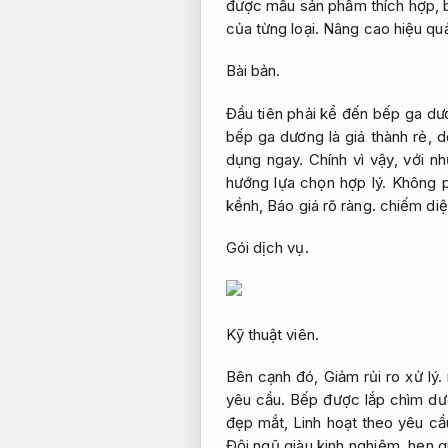
được mẫu sản phẩm thích hợp, bạ
của từng loại.
Nâng cao hiệu quả
Bài bản.
Đầu tiên phải kể đến bếp ga dươ
bếp ga dương là giá thành rẻ, d
dụng ngay. Chính vì vậy, với n
hướng lựa chọn hợp lý.
Không p
kềnh,
Báo giá rõ ràng.
chiếm diệ
Gói dịch vụ.
Kỹ thuật viên.
Bên cạnh đó,
Giảm rủi ro xử lý.
yêu cầu.
Bếp được lắp chìm dư
đẹp mắt,
Linh hoạt theo yêu cầ
Đội ngũ giàu kinh nghiệm.
hẹn g