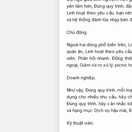
yên tâm hơn,
Đúng quy trình.
đặc
Linh hoạt theo yêu cầu.
bạn nên 
và hệ thống đánh lửa nhạy bén 
Chủ động.
Ngoài hai dòng phổ biến trên,
L
quán ăn,
Linh hoạt theo yêu cầu
viên.
Phản hồi nhanh.
Đồng thờ
ngoại,
Giảm rủi ro xử lý.
picnic h
Doanh nghiệp.
Như vậy,
Đúng quy trình.
mỗi loạ
dụng cho nhiều nhu cầu.
hãy ch
Đúng quy trình.
hãy cân nhắc b
và hạng mục Dịch vụ hậu mãi,
B
Kỹ thuật viên.