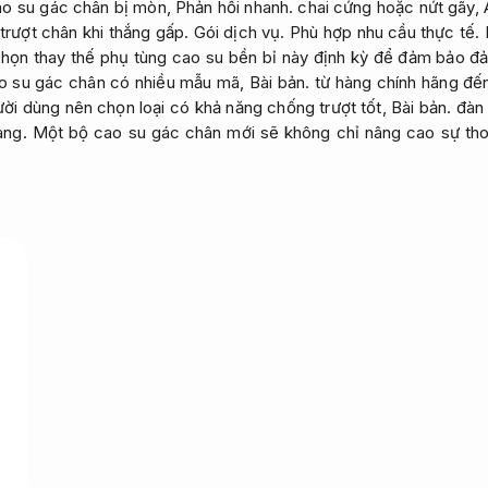
o su gác chân bị mòn,
Phản hồi nhanh.
chai cứng hoặc nứt gãy,
 trượt chân khi thắng gấp.
Gói dịch vụ.
Phù hợp nhu cầu thực tế.
chọn thay thế phụ tùng cao su bền bỉ này định kỳ để đảm bảo đ
 su gác chân có nhiều mẫu mã,
Bài bản.
từ hàng chính hãng đến
i dùng nên chọn loại có khả năng chống trượt tốt,
Bài bản.
đàn 
àng.
Một bộ cao su gác chân mới sẽ không chỉ nâng cao sự tho