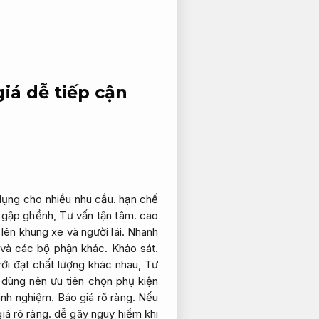
iá dễ tiếp cận
ụng cho nhiều nhu cầu.
hạn chế
g gập ghềnh,
Tư vấn tận tâm.
cao
 lên khung xe và người lái.
Nhanh
c và các bộ phận khác.
Khảo sát.
với đạt chất lượng khác nhau,
Tư
dùng nên ưu tiên chọn phụ kiện
inh nghiệm.
Báo giá rõ ràng.
Nếu
iá rõ ràng.
dễ gây nguy hiểm khi