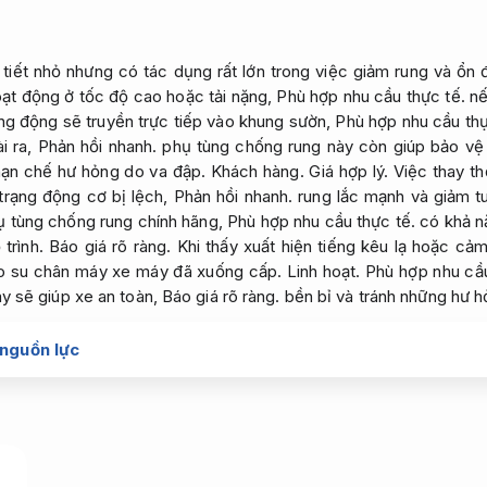
tiết nhỏ nhưng có tác dụng rất lớn trong việc giảm rung và ổn 
ạt động ở tốc độ cao hoặc tải nặng,
Phù hợp nhu cầu thực tế.
nế
ng động sẽ truyền trực tiếp vào khung sườn,
Phù hợp nhu cầu thự
i ra,
Phản hồi nhanh.
phụ tùng chống rung này còn giúp bảo vệ đ
ạn chế hư hỏng do va đập.
Khách hàng.
Giá hợp lý.
Việc thay t
 trạng động cơ bị lệch,
Phản hồi nhanh.
rung lắc mạnh và giảm t
 tùng chống rung chính hãng,
Phù hợp nhu cầu thực tế.
có khả nă
 trình.
Báo giá rõ ràng.
Khi thấy xuất hiện tiếng kêu lạ hoặc cả
ao su chân máy xe máy đã xuống cấp.
Linh hoạt.
Phù hợp nhu cầu
y sẽ giúp xe an toàn,
Báo giá rõ ràng.
bền bỉ và tránh những hư h
 nguồn lực