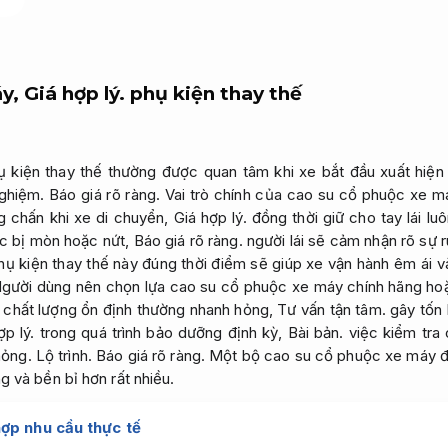
áy,
Giá hợp lý.
phụ kiện thay thế
kiện thay thế thường được quan tâm khi xe bắt đầu xuất hiện t
ghiệm.
Báo giá rõ ràng.
Vai trò chính của cao su cổ phuộc xe m
 chấn khi xe di chuyển,
Giá hợp lý.
đồng thời giữ cho tay lái lu
c bị mòn hoặc nứt,
Báo giá rõ ràng.
người lái sẽ cảm nhận rõ sự 
hụ kiện thay thế này đúng thời điểm sẽ giúp xe vận hành êm ái v
gười dùng nên chọn lựa cao su cổ phuộc xe máy chính hãng ho
 chất lượng ổn định thường nhanh hỏng,
Tư vấn tận tâm.
gây tốn 
ợp lý.
trong quá trình bảo dưỡng định kỳ,
Bài bản.
việc kiểm tra 
hỏng.
Lộ trình.
Báo giá rõ ràng.
Một bộ cao su cổ phuộc xe máy đ
 và bền bỉ hơn rất nhiều.
ợp nhu cầu thực tế