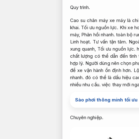
Quy trình.
Cao su chân máy xe máy là chi 
khai.
Tối ưu nguồn lực.
Khi xe ho
máy,
Phản hồi nhanh.
toàn bộ ru
Linh hoạt.
Tư vấn tận tâm.
Ngoà
xung quanh,
Tối ưu nguồn lực.
h
chất lượng có thể dẫn đến tình
hợp lý.
Người dùng nên chọn phụ
để xe vận hành ổn định hơn.
Lộ
nhanh.
đó có thể là dấu hiệu c
nhiều nhu cầu.
việc thay mới nga
Sào phơi thông minh tối ưu
Chuyên nghiệp.