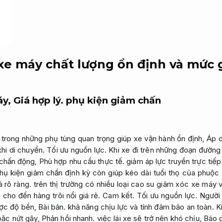
xe máy chất lượng ổn định và mức g
áy,
Giá hợp lý.
phụ kiện giảm chấn
trong những phụ tùng quan trọng giúp xe vận hành ổn định,
Áp d
khi di chuyển.
Tối ưu nguồn lực.
Khi xe đi trên những đoạn đườn
 chấn động,
Phù hợp nhu cầu thực tế.
giảm áp lực truyền trực tiếp
hụ kiện giảm chấn định kỳ còn giúp kéo dài tuổi thọ của phuộ
á rõ ràng.
trên thị trường có nhiều loại cao su giảm xóc xe máy 
cho đến hàng trôi nổi giá rẻ.
Cam kết.
Tối ưu nguồn lực.
Người 
ược độ bền,
Bài bản.
khả năng chịu lực và tính đảm bảo an toàn.
K
oặc nứt gãy,
Phản hồi nhanh.
việc lái xe sẽ trở nên khó chịu,
Báo g