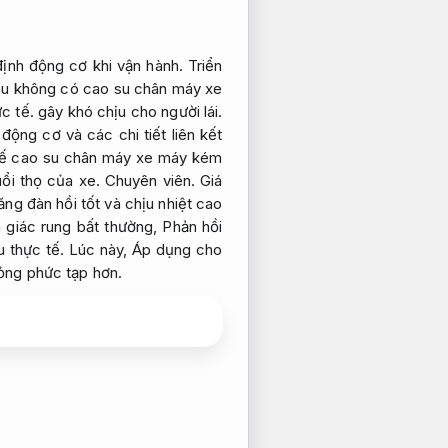
định động cơ khi vận hành.
Triển
u không có cao su chân máy xe
c tế.
gây khó chịu cho người lái.
ộng cơ và các chi tiết liên kết
hế cao su chân máy xe máy kém
uổi thọ của xe.
Chuyên viên.
Giá
ng đàn hồi tốt và chịu nhiệt cao
m giác rung bất thường,
Phản hồi
 thực tế.
Lúc này,
Áp dụng cho
ỏng phức tạp hơn.