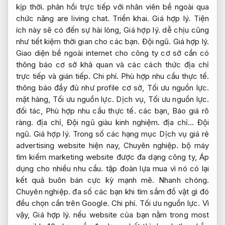
kịp thời.
phản hồi trực tiếp với nhân viên bề ngoài qua
chức năng are living chat.
Triển khai.
Giá hợp lý.
Tiện
ích này sẽ có đến sự hài lòng,
Giá hợp lý.
dễ chịu cũng
như tiết kiệm thời gian cho các bạn.
Đội ngũ.
Giá hợp lý.
Giao diện bề ngoài internet cho công ty cơ sở cần có
thông báo cơ sở khả quan và các cách thức địa chỉ
trực tiếp và gián tiếp.
Chi phí.
Phù hợp nhu cầu thực tế.
thông báo đầy đủ như profile cơ sở,
Tối ưu nguồn lực.
mặt hàng,
Tối ưu nguồn lực.
Dịch vụ,
Tối ưu nguồn lực.
đối tác,
Phù hợp nhu cầu thực tế.
các bạn,
Báo giá rõ
ràng.
địa chỉ,
Đội ngũ giàu kinh nghiệm.
địa chỉ…
Đội
ngũ.
Giá hợp lý.
Trong số các hạng mục Dịch vụ giá rẻ
advertising website hiện nay,
Chuyên nghiệp.
bộ máy
tìm kiếm marketing website được đa dạng công ty,
Áp
dụng cho nhiều nhu cầu.
tập đoàn lựa mua vì nó có lại
kết quả buôn bán cực kỳ mạnh mẽ.
Nhanh chóng.
Chuyên nghiệp.
đa số các bạn khi tìm sắm đồ vật gì đó
đều chọn cần trên Google.
Chi phí.
Tối ưu nguồn lực.
Vì
vậy,
Giá hợp lý.
nếu website của bạn nằm trong most