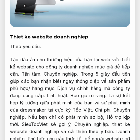
Thiet ke website doanh nghiep
Theo yêu cầu.
Tạo dấu ấn cho thương hiệu của bạn tại web với thiết
kế website cho công ty doanh nghiệp mức giá dễ tiếp
cận.
Tận tâm.
Chuyên nghiệp.
Trong 5 giây đầu tiên
giúp các bạn nhận biết ngay thông điệp về sản phẩm
phù hợp/ hạng mục Dịch vụ chính hãng mà công ty
đang cung cấp.
Linh hoạt.
Báo giá rõ ràng.
Là sự kết
hợp lý tưởng giữa phát minh của bạn và sự phát minh
của dressmaker tại cực kỳ Tốc Việt.
Chi phí.
Chuyên
nghiệp.
Nếu bạn chỉ có phát minh sơ bộ,
Hỗ trợ kịp
thời.
SieuTocViet sẽ gợi ý,
Chuyên nghiệp.
thiet ke
website doanh nghiep và cải thiện theo ý bạn.
Doanh
nghiệp.
Phù hợp nhu cầu thực tế.
bề ngoài website cơ