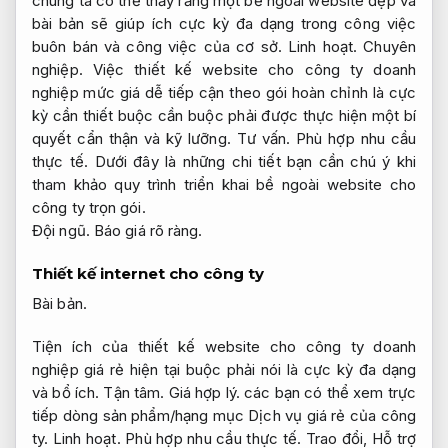
chúng ta có thể thấy rằng một bề ngoài website đẹp và
bài bản sẽ giúp ích cực kỳ đa dạng trong công việc
buôn bán và công việc của cơ sở.
Linh hoạt.
Chuyên
nghiệp.
Việc thiết kế website cho công ty doanh
nghiệp mức giá dễ tiếp cận theo gói hoàn chỉnh là cực
kỳ cần thiết buộc cần buộc phải được thực hiện một bí
quyết cẩn thận và kỹ lưỡng.
Tư vấn.
Phù hợp nhu cầu
thực tế.
Dưới đây là những chi tiết bạn cần chú ý khi
tham khảo quy trình triển khai bề ngoài website cho
công ty trọn gói.
Đội ngũ.
Báo giá rõ ràng.
Thiết kế internet cho công ty
Bài bản.
Tiện ích của thiết kế website cho công ty doanh
nghiệp giá rẻ hiện tại buộc phải nói là cực kỳ đa dạng
và bổ ích.
Tận tâm.
Giá hợp lý.
các bạn có thể xem trực
tiếp dòng sản phẩm/hạng mục Dịch vụ giá rẻ của công
ty.
Linh hoạt.
Phù hợp nhu cầu thực tế.
Trao đổi,
Hỗ trợ