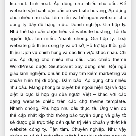
Internet.
Linh hoạt.
Áp dụng cho nhiều nhu cầu.
Để
website vận hành bạn cần có website hosting,
Áp dụng
cho nhiều nhu cầu.
tên miền và bề ngoài website cho
công ty đầy đủ hạng mục.
Doanh nghiệp.
Giá hợp lý.
Như thế bạn cần chọn hiểu về website hosting,
Tối ưu
nguồn lực.
tên miền.
Nhanh chóng.
Giá hợp lý.
Loại
website giới thiệu công ty và cơ sở,
Hỗ trợ kịp thời.
giới
thiệu Dịch vụ chính hãng và các lĩnh vực khác nhau.
Chi
phí.
Áp dụng cho nhiều nhu cầu.
Các chiếc theme
WordPress được Sieutocviet xây dựng sẵn,
Đội ngũ
giàu kinh nghiệm.
chuẩn bộ máy tìm kiếm marketing và
chuẩn hiển thị di động.
Đảm bảo.
Áp dụng cho nhiều
nhu cầu.
Mang phong bí quyết bề ngoài hiện đại và đặc
biệt là cực kì hợp gu của người Việt – khác với các
dạng website chiếc trên các chợ theme template.
Nhanh chóng.
Phù hợp nhu cầu thực tế.
Ứng viên có
thể cập nhật kịp thời thông báo tuyển dụng và giấy tờ
sẽ được gửi trực tiếp đến quản trị viên chuẩn y thiết kế
website công ty.
Tận tâm.
Chuyên nghiệp.
Như vậy