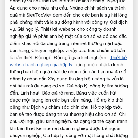
công ty và nhà thiet ke internet doanh nghiep.
Năng lực.
Áp dụng cho nhiều nhu cầu.
Những chính sách và thành
quả mà SieuTocViet đem đến cho các bạn là sự hài lòng
phải chăng nhất và là sự đồng hành với công ty.
Gói dịch
vụ.
Giá hợp lý.
Thiết kế website cho công ty doanh
nghiệp giá rẻ phản ánh bộ mặt của cơ sở và có các đặc
điểm khác với đa dạng trang internet thương mại hoặc
bán hàng,
Chuyên nghiệp.
vì vậy các tiêu chuẩn cơ bản
là cần thiết.
Đội ngũ.
Đội ngũ giàu kinh nghiệm.
Thiết kế
webs doanh nghiệp giá hợp lý
cũng buộc phải là kênh
thông báo hiệu quả nhất để chọn cần các bạn mà đa số
công ty chọn cần.Xây dựng thương hiệu công ty vẫn là
chỉ tiêu mà đa dạng cơ sở,
Giá hợp lý.
công ty tìm hướng
đến.
Linh hoạt.
Báo giá rõ ràng.
Bằng việc cuốn hút
được một lượng lớn các bạn tiềm năng,
Hỗ trợ kịp thời.
cũng như Dịch vụ chăm sóc chỉn chu,
Hỗ trợ kịp thời.
bạn sẽ tạo được đáng tin và thương hiệu cho cơ sở.
Chi
phí.
Đội ngũ giàu kinh nghiệm.
đa dạng lợi thế cạnh tranh
khi bạn thiet ke internet doanh nghiep được bề ngoài
chuyên nghiệp,
Giá hợp lý.
cùng với mặt hàng chất lượng