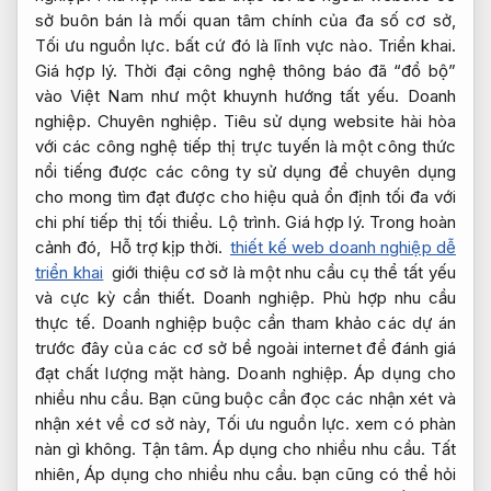
sở buôn bán là mối quan tâm chính của đa số cơ sở,
Tối ưu nguồn lực.
bất cứ đó là lĩnh vực nào.
Triển khai.
Giá hợp lý.
Thời đại công nghệ thông báo đã “đổ bộ”
vào Việt Nam như một khuynh hướng tất yếu.
Doanh
nghiệp.
Chuyên nghiệp.
Tiêu sử dụng website hài hòa
với các công nghệ tiếp thị trực tuyến là một công thức
nổi tiếng được các công ty sử dụng để chuyên dụng
cho mong tìm đạt được cho hiệu quả ổn định tối đa với
chi phí tiếp thị tối thiểu.
Lộ trình.
Giá hợp lý.
Trong hoàn
cảnh đó,
Hỗ trợ kịp thời.
thiết kế web doanh nghiệp dễ
triển khai
giới thiệu cơ sở là một nhu cầu cụ thể tất yếu
và cực kỳ cần thiết.
Doanh nghiệp.
Phù hợp nhu cầu
thực tế.
Doanh nghiệp buộc cần tham khảo các dự án
trước đây của các cơ sở bề ngoài internet để đánh giá
đạt chất lượng mặt hàng.
Doanh nghiệp.
Áp dụng cho
nhiều nhu cầu.
Bạn cũng buộc cần đọc các nhận xét và
nhận xét về cơ sở này,
Tối ưu nguồn lực.
xem có phàn
nàn gì không.
Tận tâm.
Áp dụng cho nhiều nhu cầu.
Tất
nhiên,
Áp dụng cho nhiều nhu cầu.
bạn cũng có thể hỏi