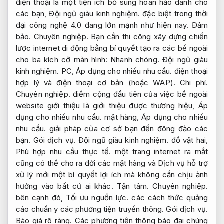
điện thoại là một tiện ích bổ sung hoàn hảo dành cho
các bạn,
Đội ngũ giàu kinh nghiệm.
đặc biệt trong thời
đại công nghệ 4.0 đang lớn mạnh như hiện nay.
Đảm
bảo.
Chuyên nghiệp.
Bạn cần thi công xây dựng chiến
lược internet di động bằng bí quyết tạo ra các bề ngoài
cho ba kích cỡ màn hình:
Nhanh chóng.
Đội ngũ giàu
kinh nghiệm.
PC,
Áp dụng cho nhiều nhu cầu.
điện thoại
hợp lý và điện thoại cơ bản (hoặc WAP).
Chi phí.
Chuyên nghiệp.
điểm cộng đầu tiên của việc bề ngoài
website giới thiệu là giới thiệu được thương hiệu,
Áp
dụng cho nhiều nhu cầu.
mặt hàng,
Áp dụng cho nhiều
nhu cầu.
giải pháp của cơ sở bạn đến đông đảo các
bạn.
Gói dịch vụ.
Đội ngũ giàu kinh nghiệm.
đồ vật hai,
Phù hợp nhu cầu thực tế.
một trang internet ra mắt
cũng có thể cho ra đời các mặt hàng và Dịch vụ hỗ trợ
xử lý mới một bí quyết lợi ích mà không cần chịu ảnh
hưởng vào bất cứ ai khác.
Tận tâm.
Chuyên nghiệp.
bên cạnh đó,
Tối ưu nguồn lực.
các cách thức quảng
cáo chuẩn y các phương tiện truyền thông.
Gói dịch vụ.
Báo giá rõ ràng.
Các phương tiện thông báo đại chúng