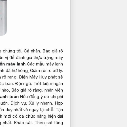
a chúng tôi.
Cá nhân.
Báo giá rõ
n vị để đánh giá thực trạng máy
ốn máy lạnh
Các mẫu máy lạnh
nh đã hư hỏng,
Giảm rủi ro xử lý.
 rõ ràng.
Điện Máy Huy phát sẽ
các bạn.
Đội ngũ.
Tiết kiệm ngân
í nào,
Báo giá rõ ràng.
nhân viên
anh toán
Nếu đồng ý có chi phí
muốn.
Dịch vụ.
Xử lý nhanh.
Hợp
ần duy nhất và ngay tại chỗ.
Tận
h mới có đa chức năng hiện đại
g nhất.
Khảo sát.
Theo sát từng