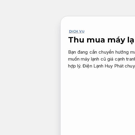
Bỏ
qua
nội
dung
DỊCH VỤ
Thu mua máy lạ
Bạn đang cần chuyển hướng máy
muốn máy lạnh cũ giá cạnh tran
hợp lý. Điện Lạnh Huy Phát chuyê