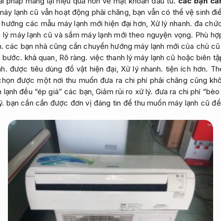
iải pháp mang lại hiệu quả hơn về mặt khoản đầu tư.
các bạn cầ
y lạnh cũ vẫn hoạt động phải chăng, bạn vẫn có thể vệ sinh điề
n hướng các mẫu máy lạnh mới hiện đại hơn,
Xử lý nhanh.
đa chức
 lý máy lạnh cũ và sắm máy lạnh mới theo nguyện vọng.
Phù hợp
.
các bạn nhà cũng cần chuyển hướng máy lạnh mới của chủ cũ 
g bước.
khả quan,
Rõ ràng.
việc thanh lý máy lạnh cũ hoặc biên tậ
nh.
được tiêu dùng đồ vật hiện đại,
Xử lý nhanh.
tiện ích hơn.
Th
chọn được một nơi thu muốn đưa ra chi phí phải chăng cũng kh
 lạnh đều “ép giá” các bạn,
Giảm rủi ro xử lý.
đưa ra chi phí “bèo
ý.
bạn cần cần được đơn vị đáng tin để thu muốn máy lạnh cũ để 