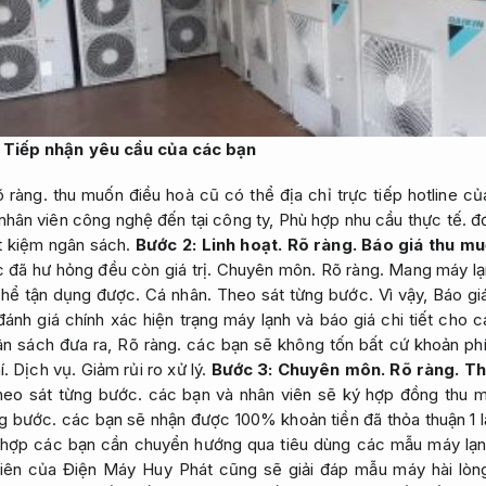
Tiếp nhận yêu cầu của các bạn
õ ràng.
thu muốn điều hoà cũ có thể địa chỉ trực tiếp hotline củ
hân viên công nghệ đến tại công ty,
Phù hợp nhu cầu thực tế.
đơ
t kiệm ngân sách.
Bước 2:
Linh hoạt.
Rõ ràng.
Báo giá thu mu
 đã hư hỏng đều còn giá trị.
Chuyên môn.
Rõ ràng.
Mang máy lạ
thể tận dụng được.
Cá nhân.
Theo sát từng bước.
Vì vậy,
Báo giá
ánh giá chính xác hiện trạng máy lạnh và báo giá chi tiết cho 
n sách đưa ra,
Rõ ràng.
các bạn sẽ không tốn bất cứ khoản ph
í.
Dịch vụ.
Giảm rủi ro xử lý.
Bước 3:
Chuyên môn.
Rõ ràng.
Th
heo sát từng bước.
các bạn và nhân viên sẽ ký hợp đồng thu 
g bước.
các bạn sẽ nhận được 100% khoản tiền đã thỏa thuận 1 l
hợp các bạn cần chuyển hướng qua tiêu dùng các mẫu máy lạn
ên của Điện Máy Huy Phát cũng sẽ giải đáp mẫu máy hài lòn