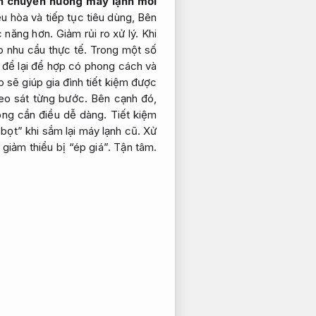
n chuyển hướng máy lạnh mới
u hòa và tiếp tục tiêu dùng, Bên
 năng hơn.
Giảm rủi ro xử lý.
Khi
 nhu cầu thực tế.
Trong một số
để lại để hợp có phong cách và
p sẽ giúp gia đình tiết kiệm được
eo sát từng bước.
Bên cạnh đó,
ông cần điều dễ dàng.
Tiết kiệm
 bọt” khi sắm lại máy lạnh cũ.
Xử
giảm thiểu bị “ép giá”.
Tận tâm.