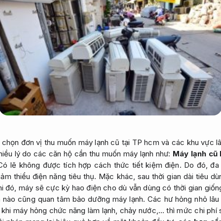
ần chọn đơn vị thu muốn máy lạnh cũ tại TP hcm và các khu vực l
hiều lý do các căn hộ cần thu muốn máy lạnh như:
Máy lạnh cũ 
Có lẽ không được tích hợp cách thức tiết kiệm điện. Do đó, đ
ảm thiểu điện năng tiêu thụ. Mặc khác, sau thời gian dài tiêu d
hi đó, máy sẽ cực kỳ hao điện cho dù vẫn dùng có thời gian giố
nào cũng quan tâm bảo dưỡng máy lạnh. Các hư hỏng nhỏ lâu
khi máy hỏng chức năng làm lạnh, chảy nước,… thì mức chi phí s