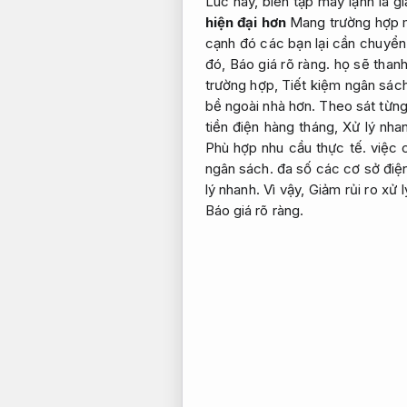
Lúc này, biên tập máy lạnh là g
hiện đại hơn
Mang trường hợp má
cạnh đó các bạn lại cần chuyể
đó,
Báo giá rõ ràng.
họ sẽ thanh
trường hợp,
Tiết kiệm ngân sách
bề ngoài nhà hơn.
Theo sát từn
tiền điện hàng tháng,
Xử lý nha
Phù hợp nhu cầu thực tế.
việc 
ngân sách.
đa số các cơ sở điện
lý nhanh.
Vì vậy,
Giảm rủi ro xử l
Báo giá rõ ràng.