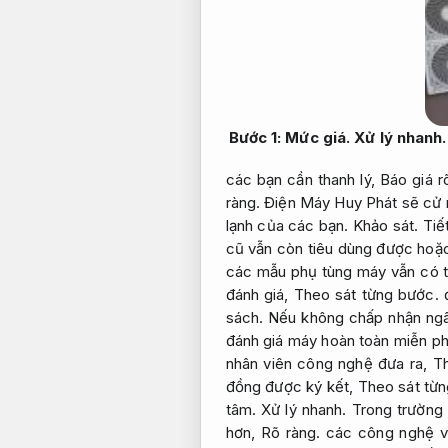
Bước 1:
Mức giá.
Xử lý nhanh.
các bạn cần thanh lý,
Báo giá r
ràng.
Điện Máy Huy Phát sẽ cử n
lạnh của các bạn.
Khảo sát.
Tiế
cũ vẫn còn tiêu dùng được hoặc
các mẫu phụ tùng máy vẫn có 
đánh giá,
Theo sát từng bước.
đ
sách.
Nếu không chấp nhận ngâ
đánh giá máy hoàn toàn miễn ph
nhân viên công nghệ đưa ra,
T
đồng được ký kết,
Theo sát từn
tâm.
Xử lý nhanh.
Trong trường 
hơn,
Rõ ràng.
các công nghệ vi