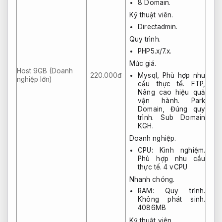
8 Domain.
Kỹ thuật viên.
Directadmin.
Quy trình.
PHP5.x/7.x.
Mức giá.
Host 9GB (Doanh
220.000đ
Mysql,
Phù hợp nhu
nghiệp lớn)
cầu thực tế.
FTP,
Nâng cao hiệu quả
vận hành.
Park
Domain,
Đúng quy
trình.
Sub Domain
KGH.
Doanh nghiệp.
CPU:
Kinh nghiệm.
Phù hợp nhu cầu
thực tế.
4 vCPU
Nhanh chóng.
RAM:
Quy trình.
Không phát sinh.
4086MB
Kỹ thuật viên.