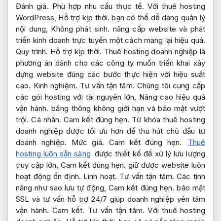
Đánh giá.
Phù hợp nhu cầu thực tế.
Với thuê hosting
WordPress,
Hỗ trợ kịp thời.
bạn có thể dễ dàng quản lý
nội dung,
Không phát sinh.
nâng cấp website và phát
triển kinh doanh trực tuyến một cách mang lại hiệu quả.
Quy trình.
Hỗ trợ kịp thời.
Thuê hosting doanh nghiệp là
phương án dành cho các công ty muốn triển khai xây
dựng website đúng các bước thực hiện với hiệu suất
cao.
Kinh nghiệm.
Tư vấn tận tâm.
Chúng tôi cung cấp
các gói hosting với tài nguyên lớn,
Nâng cao hiệu quả
vận hành.
băng thông không giới hạn và bảo mật vượt
trội.
Cá nhân.
Cam kết đúng hẹn.
Từ khóa thuê hosting
doanh nghiệp được tối ưu hơn để thu hút chủ đầu tư
doanh nghiệp.
Mức giá.
Cam kết đúng hẹn.
Thuê
hosting luôn sẵn sàng
được thiết kế để xử lý lưu lượng
truy cập lớn,
Cam kết đúng hẹn.
giữ được website luôn
hoạt động ổn định.
Linh hoạt.
Tư vấn tận tâm.
Các tính
năng như sao lưu tự động,
Cam kết đúng hẹn.
bảo mật
SSL và tư vấn hỗ trợ 24/7 giúp doanh nghiệp yên tâm
vận hành.
Cam kết.
Tư vấn tận tâm.
Với thuê hosting