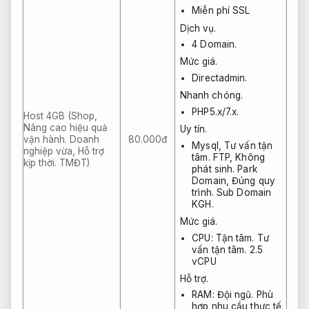
Miễn phí SSL
Dịch vụ.
4 Domain.
Mức giá.
Directadmin.
Nhanh chóng.
PHP5.x/7.x.
Host 4GB (Shop,
Nâng cao hiệu quả
Uy tín.
vận hành.
Doanh
80.000đ
Mysql,
Tư vấn tận
nghiệp vừa,
Hỗ trợ
tâm.
FTP,
Không
kịp thời.
TMĐT)
phát sinh.
Park
Domain,
Đúng quy
trình.
Sub Domain
KGH.
Mức giá.
CPU:
Tận tâm.
Tư
vấn tận tâm.
2.5
vCPU
Hỗ trợ.
RAM:
Đội ngũ.
Phù
hợp nhu cầu thực tế.