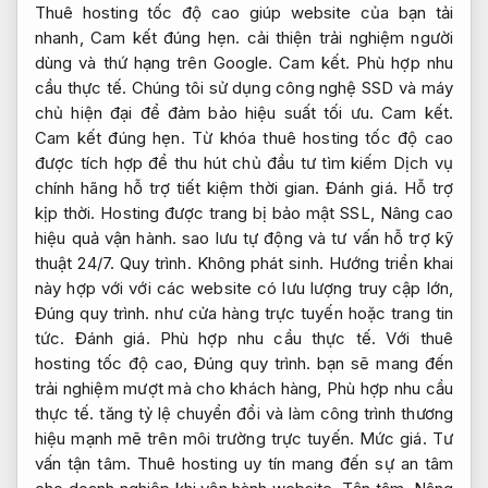
Thuê hosting tốc độ cao giúp website của bạn tải
nhanh,
Cam kết đúng hẹn.
cải thiện trải nghiệm người
dùng và thứ hạng trên Google.
Cam kết.
Phù hợp nhu
cầu thực tế.
Chúng tôi sử dụng công nghệ SSD và máy
chủ hiện đại để đảm bảo hiệu suất tối ưu.
Cam kết.
Cam kết đúng hẹn.
Từ khóa thuê hosting tốc độ cao
được tích hợp để thu hút chủ đầu tư tìm kiếm Dịch vụ
chính hãng hỗ trợ tiết kiệm thời gian.
Đánh giá.
Hỗ trợ
kịp thời.
Hosting được trang bị bảo mật SSL,
Nâng cao
hiệu quả vận hành.
sao lưu tự động và tư vấn hỗ trợ kỹ
thuật 24/7.
Quy trình.
Không phát sinh.
Hướng triển khai
này hợp với với các website có lưu lượng truy cập lớn,
Đúng quy trình.
như cửa hàng trực tuyến hoặc trang tin
tức.
Đánh giá.
Phù hợp nhu cầu thực tế.
Với thuê
hosting tốc độ cao,
Đúng quy trình.
bạn sẽ mang đến
trải nghiệm mượt mà cho khách hàng,
Phù hợp nhu cầu
thực tế.
tăng tỷ lệ chuyển đổi và làm công trình thương
hiệu mạnh mẽ trên môi trường trực tuyến.
Mức giá.
Tư
vấn tận tâm.
Thuê hosting uy tín mang đến sự an tâm