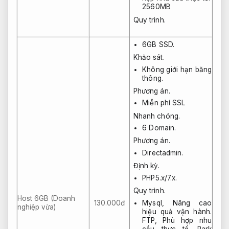
2560MB
Quy trình.
6GB SSD.
Khảo sát.
Không giới hạn băng
thông.
Phương án.
Miễn phí SSL
Nhanh chóng.
6 Domain.
Phương án.
Directadmin.
Định kỳ.
PHP5.x/7.x.
Quy trình.
Host 6GB (Doanh
130.000đ
Mysql,
Nâng cao
nghiệp vừa)
hiệu quả vận hành.
FTP,
Phù hợp nhu
cầu thực tế.
Park