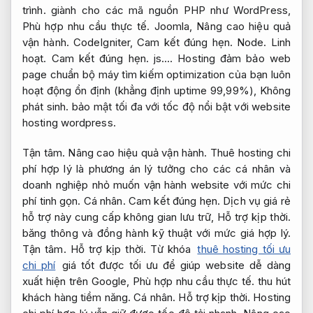
trình.
giành cho các mã nguồn PHP như WordPress,
Phù hợp nhu cầu thực tế.
Joomla,
Nâng cao hiệu quả
vận hành.
CodeIgniter,
Cam kết đúng hẹn.
Node.
Linh
hoạt.
Cam kết đúng hẹn.
js.… Hosting đảm bảo web
page chuẩn bộ máy tìm kiếm optimization của bạn luôn
hoạt động ổn định (khẳng định uptime 99,99%),
Không
phát sinh.
bảo mật tối đa với tốc độ nổi bật với website
hosting wordpress.
Tận tâm.
Nâng cao hiệu quả vận hành.
Thuê hosting chi
phí hợp lý là phương án lý tưởng cho các cá nhân và
doanh nghiệp nhỏ muốn vận hành website với mức chi
phí tinh gọn.
Cá nhân.
Cam kết đúng hẹn.
Dịch vụ giá rẻ
hỗ trợ này cung cấp không gian lưu trữ,
Hỗ trợ kịp thời.
băng thông và đồng hành kỹ thuật với mức giá hợp lý.
Tận tâm.
Hỗ trợ kịp thời.
Từ khóa
thuê hosting tối ưu
chi phí
giá tốt được tối ưu để giúp website dễ dàng
xuất hiện trên Google,
Phù hợp nhu cầu thực tế.
thu hút
khách hàng tiềm năng.
Cá nhân.
Hỗ trợ kịp thời.
Hosting