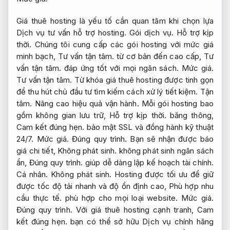
Giá thuê hosting là yếu tố cần quan tâm khi chọn lựa
Dịch vụ tư vấn hỗ trợ hosting.
Gói dịch vụ.
Hỗ trợ kịp
thời.
Chúng tôi cung cấp các gói hosting với mức giá
minh bạch,
Tư vấn tận tâm.
từ cơ bản đến cao cấp,
Tư
vấn tận tâm.
đáp ứng tốt với mọi ngân sách.
Mức giá.
Tư vấn tận tâm.
Từ khóa giá thuê hosting được tinh gọn
để thu hút chủ đầu tư tìm kiếm cách xử lý tiết kiệm.
Tận
tâm.
Nâng cao hiệu quả vận hành.
Mỗi gói hosting bao
gồm không gian lưu trữ,
Hỗ trợ kịp thời.
băng thông,
Cam kết đúng hẹn.
bảo mật SSL và đồng hành kỹ thuật
24/7.
Mức giá.
Đúng quy trình.
Bạn sẽ nhận được báo
giá chi tiết,
Không phát sinh.
không phát sinh ngân sách
ẩn,
Đúng quy trình.
giúp dễ dàng lập kế hoạch tài chính.
Cá nhân.
Không phát sinh.
Hosting được tối ưu để giữ
được tốc độ tải nhanh và độ ổn định cao,
Phù hợp nhu
cầu thực tế.
phù hợp cho mọi loại website.
Mức giá.
Đúng quy trình.
Với giá thuê hosting cạnh tranh,
Cam
kết đúng hẹn.
bạn có thể sở hữu Dịch vụ chính hãng