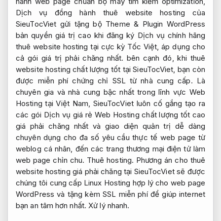
hành web page chuẩn bộ máy tìm kiếm optimization,
Dịch vụ đồng hành thuê website hosting của
SieuTocViet gửi tặng bộ Theme & Plugin WordPress
bản quyền giá trị cao khi đăng ký Dịch vụ chính hãng
thuê website hosting tại cực kỳ Tốc Việt, áp dụng cho
cả gói giá trị phải chăng nhất. bên cạnh đó, khi thuê
website hosting chất lượng tốt tại SieuTocViet, bạn còn
được miễn phí chứng chỉ SSL từ nhà cung cấp. Là
chuyên gia và nhà cung bậc nhất trong lĩnh vực Web
Hosting tại Việt Nam, SieuTocViet luôn cố gắng tạo ra
các gói Dịch vụ giá rẻ Web Hosting chất lượng tốt cao
giá phải chăng nhất và giao diện quản trị dễ dàng
chuyên dụng cho đa số yêu cầu thực tế web page từ
weblog cá nhân, đến các trang thương mại điện tử làm
web page chỉn chu. Thuê hosting. Phương án cho thuê
website hosting giá phải chăng tại SieuTocViet sẽ được
chúng tôi cung cấp Linux Hosting hợp lý cho web page
WordPress và tặng kèm SSL miễn phí để giúp internet
bạn an tâm hơn nhất.
Xử lý nhanh.