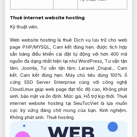
Thuê internet website hosting
Kỹ thuật viên.
Web website hosting là thuê Dịch vụ lưu trữ cho web
page PHP/MYSQL,
Cam kết đúng hẹn.
được tích hợp
sẵn bảng điều khiển cài đặt tự động với hơn 400 mã
nguồn đa dạng nhất hiện tại như WordPress,
Tư vấn tận
tâm.
Joomla,
Tư vấn tận tâm.
Laravel ,Drupal…
Cam
kết.
Cam kết đúng hẹn.
Máy chủ tiêu dùng 100% ổ
cứng SSD Server Enterprise cùng với công nghệ
CloudLinux giúp web page đạt tốc độ cao,
Không phát
sinh.
bảo mật và ổn định.
Mức giá.
Hỗ trợ kịp thời.
Thuê
internet website hosting tại SieuTocViet là lựa muốn
cực kỳ xứng đáng chờ mong của bạn.
Kinh nghiệm.
Không phát sinh.
Thuê hosting