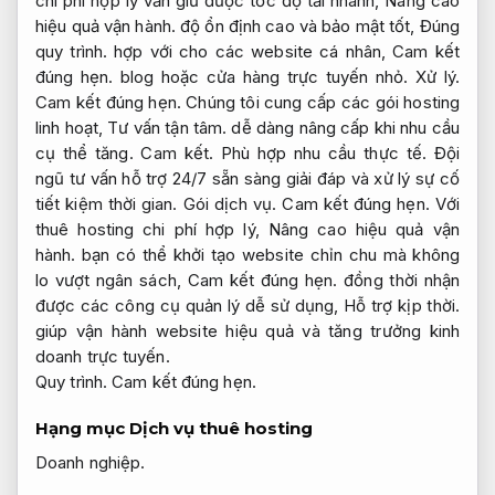
chi phí hợp lý vẫn giữ được tốc độ tải nhanh,
Nâng cao
hiệu quả vận hành.
độ ổn định cao và bảo mật tốt,
Đúng
quy trình.
hợp với cho các website cá nhân,
Cam kết
đúng hẹn.
blog hoặc cửa hàng trực tuyến nhỏ.
Xử lý.
Cam kết đúng hẹn.
Chúng tôi cung cấp các gói hosting
linh hoạt,
Tư vấn tận tâm.
dễ dàng nâng cấp khi nhu cầu
cụ thể tăng.
Cam kết.
Phù hợp nhu cầu thực tế.
Đội
ngũ tư vấn hỗ trợ 24/7 sẵn sàng giải đáp và xử lý sự cố
tiết kiệm thời gian.
Gói dịch vụ.
Cam kết đúng hẹn.
Với
thuê hosting chi phí hợp lý,
Nâng cao hiệu quả vận
hành.
bạn có thể khởi tạo website chỉn chu mà không
lo vượt ngân sách,
Cam kết đúng hẹn.
đồng thời nhận
được các công cụ quản lý dễ sử dụng,
Hỗ trợ kịp thời.
giúp vận hành website hiệu quả và tăng trưởng kinh
doanh trực tuyến.
Quy trình.
Cam kết đúng hẹn.
Hạng mục Dịch vụ thuê hosting
Doanh nghiệp.