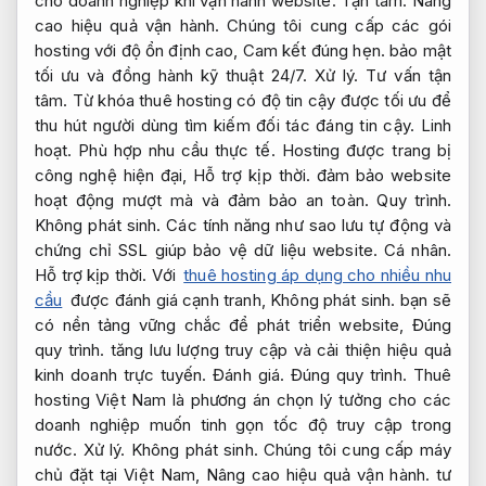
cho doanh nghiệp khi vận hành website.
Tận tâm.
Nâng
cao hiệu quả vận hành.
Chúng tôi cung cấp các gói
hosting với độ ổn định cao,
Cam kết đúng hẹn.
bảo mật
tối ưu và đồng hành kỹ thuật 24/7.
Xử lý.
Tư vấn tận
tâm.
Từ khóa thuê hosting có độ tin cậy được tối ưu để
thu hút người dùng tìm kiếm đối tác đáng tin cậy.
Linh
hoạt.
Phù hợp nhu cầu thực tế.
Hosting được trang bị
công nghệ hiện đại,
Hỗ trợ kịp thời.
đảm bảo website
hoạt động mượt mà và đảm bảo an toàn.
Quy trình.
Không phát sinh.
Các tính năng như sao lưu tự động và
chứng chỉ SSL giúp bảo vệ dữ liệu website.
Cá nhân.
Hỗ trợ kịp thời.
Với
thuê hosting áp dụng cho nhiều nhu
cầu
được đánh giá cạnh tranh,
Không phát sinh.
bạn sẽ
có nền tảng vững chắc để phát triển website,
Đúng
quy trình.
tăng lưu lượng truy cập và cải thiện hiệu quả
kinh doanh trực tuyến.
Đánh giá.
Đúng quy trình.
Thuê
hosting Việt Nam là phương án chọn lý tưởng cho các
doanh nghiệp muốn tinh gọn tốc độ truy cập trong
nước.
Xử lý.
Không phát sinh.
Chúng tôi cung cấp máy
chủ đặt tại Việt Nam,
Nâng cao hiệu quả vận hành.
tư