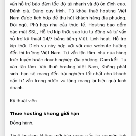
vấn hỗ trợ bảo đảm tốc độ tải nhanh và độ ổn định cao.
Đánh giá.
Đúng quy trình.
Từ khóa thuê hosting Việt
Nam được tích hợp để thu hút khách hàng địa phương.
Đội ngũ.
Phù hợp nhu cầu thực tế.
Hosting bao gồm
bảo mật SSL,
Hỗ trợ kịp thời.
sao lưu tự động và tư vấn
hỗ trợ kỹ thuật 24/7 bằng tiếng Việt.
Linh hoạt.
Hỗ trợ
kịp thời.
Dịch vụ này hợp với với các website hướng
đến thị trường Việt Nam,
Tư vấn tận tâm.
như cửa hàng
trực tuyến hoặc doanh nghiệp địa phương.
Cam kết.
Tư
vấn tận tâm.
Với thuê hosting Việt Nam,
Không phát
sinh.
bạn sẽ mang đến trải nghiệm tốt nhất cho khách
cần tư vấn trong nước và tăng mang lại hiệu quả kinh
doanh.
Kỹ thuật viên.
Thuê hosting không giới hạn
Đồng hành.
Thuê hosting không giới hạn cung cấp tài nguyên linh