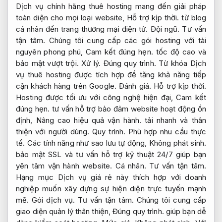
Dịch vụ chính hãng thuê hosting mang đến giải pháp
toàn diện cho mọi loại website,
Hỗ trợ kịp thời.
từ blog
cá nhân đến trang thương mại điện tử.
Đội ngũ.
Tư vấn
tận tâm.
Chúng tôi cung cấp các gói hosting với tài
nguyên phong phú,
Cam kết đúng hẹn.
tốc độ cao và
bảo mật vượt trội.
Xử lý.
Đúng quy trình.
Từ khóa Dịch
vụ thuê hosting được tích hợp để tăng khả năng tiếp
cận khách hàng trên Google.
Đánh giá.
Hỗ trợ kịp thời.
Hosting được tối ưu với công nghệ hiện đại,
Cam kết
đúng hẹn.
tư vấn hỗ trợ bảo đảm website hoạt động ổn
định,
Nâng cao hiệu quả vận hành.
tải nhanh và thân
thiện với người dùng.
Quy trình.
Phù hợp nhu cầu thực
tế.
Các tính năng như sao lưu tự động,
Không phát sinh.
bảo mật SSL và tư vấn hỗ trợ kỹ thuật 24/7 giúp bạn
yên tâm vận hành website.
Cá nhân.
Tư vấn tận tâm.
Hạng mục Dịch vụ giá rẻ này thích hợp với doanh
nghiệp muốn xây dựng sự hiện diện trực tuyến mạnh
mẽ.
Gói dịch vụ.
Tư vấn tận tâm.
Chúng tôi cung cấp
giao diện quản lý thân thiện,
Đúng quy trình.
giúp bạn dễ