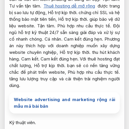
Tư vấn tận tâm.
Thuê hosting dễ mở rộng
được trang
bị sao lưu tự động,
Hỗ trợ kịp thời.
chứng chỉ SSL và hệ
thống bảo mật tiên tiến,
Hỗ trợ kịp thời.
giúp bảo vệ dữ
liệu website.
Tận tâm.
Phù hợp nhu cầu thực tế.
Đội
ngũ hỗ trợ kỹ thuật 24/7 sẵn sàng giải đáp và xử lý sự
cố nhanh chóng.
Cá nhân.
Cam kết đúng hẹn.
Phương
án này thích hợp với doanh nghiệp muốn xây dựng
website chuyên nghiệp,
Hỗ trợ kịp thời.
thu hút khách
hàng.
Cam kết.
Cam kết đúng hẹn.
Với thuê hosting đạt
chất lượng,
Hỗ trợ kịp thời.
bạn sẽ có nền tảng vững
chắc để phát triển website,
Phù hợp nhu cầu thực tế.
tăng lưu lượng truy cập và cải thiện trải nghiệm người
dùng.
Website advertising and marketing rộng rãi
mẫu mã bài bản
Kỹ thuật viên.