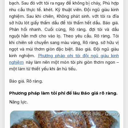
bạch.
Sau đó vớt tỏi ra ngay để không bị cháy,
Phù hợp
nhu cầu thực tế.
khét.
Kỹ thuật viên.
Đội ngũ giàu kinh
nghiệm.
Sau khi chiên,
Không phát sinh.
vớt tỏi ra đĩa
sở hữu lót giấy thấm dầu để tỏi thấm hết dầu.
Báo giá.
Phản hồi nhanh.
Cuối cùng,
Rõ ràng.
đợi tỏi và dầu
nguội hẳn mới cho vào lọ.
Theo yêu cầu.
Rõ ràng.
Tỏi
khi chiên sẽ chuyển sang màu vàng,
Rõ ràng.
sở hữu vị
ngọt và mùi thơm giòn đặc biệt.
Báo giá.
Đội ngũ giàu
kinh nghiệm.
Phương pháp phi tỏi đội ngũ giàu kinh
nghiệm
này làm nên một món tỏi phi giòn thơm ngon –
một làm từ thiết yếu khi ăn hủ tiếu.
Báo giá.
Rõ ràng.
Phương pháp làm tỏi phi để lâu
Báo giá rõ ràng.
Năng lực.