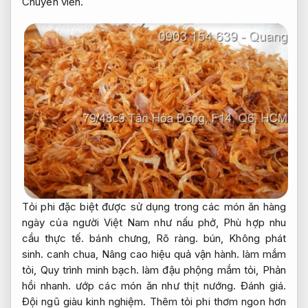
Chuyên viên.
Tỏi phi đặc biệt được sử dụng trong các món ăn hàng
ngày của người Việt Nam như nấu phở,
Phù hợp nhu
cầu thực tế.
bánh chưng,
Rõ ràng.
bún,
Không phát
sinh.
canh chua,
Nâng cao hiệu quả vận hành.
làm mắm
tỏi,
Quy trình minh bạch.
làm đậu phộng mắm tỏi,
Phản
hồi nhanh.
ướp các món ăn như thịt nướng.
Đánh giá.
Đội ngũ giàu kinh nghiệm.
Thêm tỏi phi thơm ngon hơn