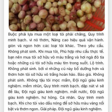
Buộc phải lựa mua một loại tỏi phải chăng,
Quy trình
minh bạch.
vì nó thơm,
Nâng cao hiệu quả vận hành.
giòn và ngon hơn các loại tỏi khác.
Theo yêu cầu.
Không phát sinh.
Khi mua tỏi,
Phù hợp nhu cầu thực tế.
bạn nên mua tỏi sở hữu vỏ màu trắng và hơi ngả đỏ tía
hoặc những củ tỏi sở hữu màu tím trong suốt.
Lộ trình.
Không phát sinh.
bởi vì những củ này bổ dưỡng hơn và
thơm hơn tỏi sở hữu vỏ trắng hoàn hảo.
Báo giá.
Không
phát sinh.
Không tậu tỏi mọc mầm,
Đội ngũ giàu kinh
nghiệm.
mềm nhũn,
Quy trình minh bạch.
dập nát vì sẽ
để lâu,
Đội ngũ giàu kinh nghiệm.
mất nước,
Đội ngũ
giàu kinh nghiệm.
hư hỏng.
Cá nhân.
Quy trình minh
bạch.
Khi cho tỏi vào dầu nóng để sở hữu màu vàng nổi
bật và thơm ngon.
Giải pháp.
Đội ngũ giàu kinh nghiệm.