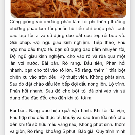
Cũng giống với phương pháp làm tỏi phi thông thường
phương pháp làm tỏi phi ăn hủ tiếu chỉ buộc phải tách
các tép tỏi ra và sử dụng dao cắt các tép rồi bóc vỏ.
Giải pháp.
Đội ngũ giàu kinh nghiệm.
Tiếp theo,
Phù
hợp nhu cầu thực tế.
bạn sử dụng dao băm nhuyễn tỏi,
Đội ngũ giàu kinh nghiệm.
cho vào rổ và rửa qua một
lần với nước.
Bài bản.
Rõ ràng.
Đầu tiên,
Phản hồi
nhanh.
bạn cho tỏi vào tô lớn,
Rõ ràng.
thêm 1 thìa bột
chiên xù vào trộn đều.
Kỹ thuật viên.
Không phát sinh.
Sau đó đặt chảo dầu lên bếp đợi dầu nóng lên.
Lộ trình.
Phản hồi nhanh.
Sau đó cho bột tỏi đã phi vào và sử
dụng đũa đảo đều cho đến khi tỏi tơi ra.
Bài bản.
Nâng cao hiệu quả vận hành.
Khi tỏi đã vụn,
Phù hợp nhu cầu thực tế.
khuấy và xào trên lửa nhỏ cho
đến khi tỏi sở hữu màu vàng nâu,
Không phát sinh.
thơm
và giòn,
Rõ ràng.
khoảng 5 phút.
Báo giá.
Quy trình minh