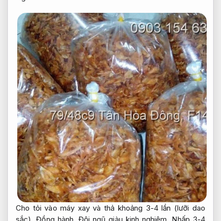
Cho tỏi vào máy xay và thả khoảng 3-4 lần (lưỡi dao
sắc).
Đồng hành.
Đội ngũ giàu kinh nghiệm.
Nhấp 3-4