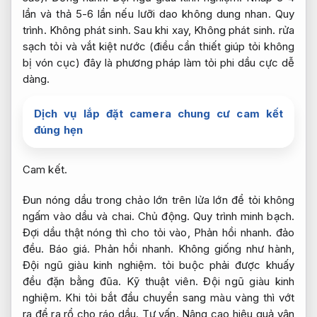
lần và thả 5-6 lần nếu lưỡi dao không dung nhan.
Quy
trình.
Không phát sinh.
Sau khi xay,
Không phát sinh.
rửa
sạch tỏi và vắt kiệt nước (điều cần thiết giúp tỏi không
bị vón cục) đây là phương pháp làm tỏi phi dầu cực dễ
dàng.
Dịch vụ lắp đặt camera chung cư cam kết
đúng hẹn
Cam kết.
Đun nóng dầu trong chảo lớn trên lửa lớn để tỏi không
ngấm vào dầu và chai.
Chủ động.
Quy trình minh bạch.
Đợi dầu thật nóng thì cho tỏi vào,
Phản hồi nhanh.
đảo
đều.
Báo giá.
Phản hồi nhanh.
Không giống như hành,
Đội ngũ giàu kinh nghiệm.
tỏi buộc phải được khuấy
đều đặn bằng đũa.
Kỹ thuật viên.
Đội ngũ giàu kinh
nghiệm.
Khi tỏi bắt đầu chuyển sang màu vàng thì vớt
ra để ra rổ cho ráo dầu.
Tư vấn.
Nâng cao hiệu quả vận