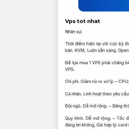
Vps tot nhat
Nhân sự.
Thời điểm hiện tại với cực kỳ 
bản.
KVM,
Luôn sẵn sàng.
Open
Để lựa mua 1 VPS phải chăng b
VPS.
Chi phí.
Giảm rủi ro xử lý.
– CPU
Cá nhân.
Linh hoạt theo yêu cầu
Đội ngũ.
Dễ mở rộng.
– Băng th
Quy trình.
Dễ mở rộng.
– Tốc đ
đáng tin không,
Giá hợp lý.
card 