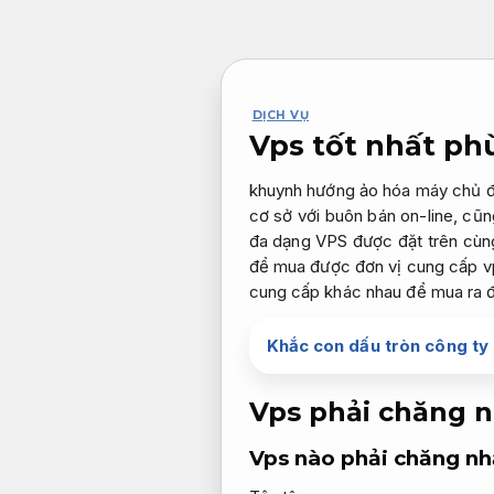
Bỏ
qua
nội
dung
DỊCH VỤ
Vps tốt nhất ph
khuynh hướng ảo hóa máy chủ đ
cơ sở với buôn bán on-line, cũn
đa dạng VPS được đặt trên cùn
để mua được đơn vị cung cấp vp
cung cấp khác nhau để mua ra 
Khắc con dấu tròn công ty 
Vps phải chăng n
Vps nào phải chăng nh