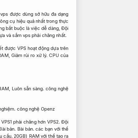
vps được dùng sở hữu đa dạng
ông cụ hiệu quả nhất trong thực
g bắt buộc là việc dễ dàng,
Đội
ựa và sắm vps phải chăng nhất.
ết được VPS hoạt động dựa trên
i RAM,
Giảm rủi ro xử lý.
CPU của
RAM,
Luôn sẵn sàng.
công nghệ
 nghiệm.
công nghệ Openz
VPS1 phải chăng hơn VPS2.
Đội
Bài bản.
Bài bản.
các bạn với thể
u cầu.
20GB) RAM với thể tạo ra