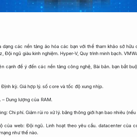
đa dạng các nền tảng ảo hóa các bạn với thể tham khảo sở hữu 
z,
Đội ngũ giàu kinh nghiệm.
Hyper-V,
Quy trình minh bạch.
VMWa
ên cạnh để ý đến các nền tảng công nghệ,
Bài bản.
bạn bắt buộ
:
Định kỳ.
Giá hợp lý.
số core và tốc độ xung nhịp.
.
– Dung lượng của RAM.
ông:
Chi phí.
Giảm rủi ro xử lý.
băng thông giới hạn bao nhiêu (nếu 
ộ của web:
Đội ngũ.
Linh hoạt theo yêu cầu.
datacenter của cơ
mạng như thế nào.