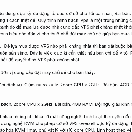
ược dùng cực kỳ đa dạng từ các cơ sở cho tới cá nhân,
Bài bản.
g 1 cách triệt để,
Quy trình minh bạch.
vps là một trong những c
ạnh đó để mua lựa được nhà cung cấp VPS phải chăng nhất khôn
ua hiểu các đơn vị cho thuê chỗ đặt máy chủ sẽ giúp bạn mua l
u.
Để lựa mua được VPS nào phải chăng nhất thì bạn bắt buộc bi
uôn sẵn sàng.
Đây là việc cực kì cần thiết nếu bạn chỉ để ý tớ
 tiết để quyết định VPS phải chăng nhất.
 đơn vị cung cấp đặt máy chủ sẽ cho bạn thấy:
Gói dịch vụ.
Giảm rủi ro xử lý.
2core CPU x 2GHz,
Bài bản.
4GB 
h bạch.
2core CPU x 2GHz,
Bài bản.
4GB RAM,
Đội ngũ giàu kinh
ệt nhau nhưng chỉ khác ở mặt công nghệ,
Linh hoạt theo yêu cầu.
công nghệ KVM cho phép cơ sở VPS oversell cực kỳ đa dạng.
 ảo hóa KVM 1 máy chủ vật lý với (10 core CPU,
Linh hoạt theo yê