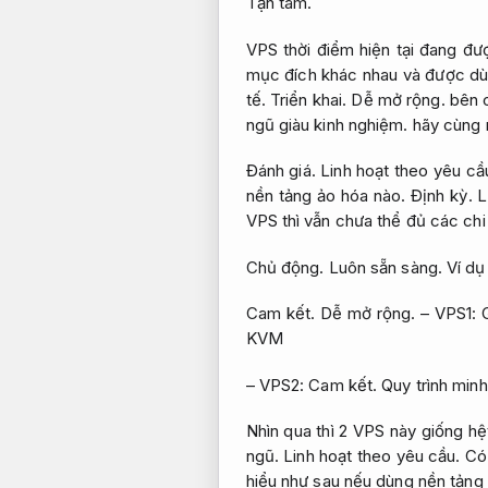
Tận tâm.
VPS thời điểm hiện tại đang đ
mục đích khác nhau và được dùn
tế.
Triển khai.
Dễ mở rộng.
bên c
ngũ giàu kinh nghiệm.
hãy cùng m
Đánh giá.
Linh hoạt theo yêu cầ
nền tảng ảo hóa nào.
Định kỳ.
L
VPS thì vẫn chưa thể đủ các chi
Chủ động.
Luôn sẵn sàng.
Ví dụ
Cam kết.
Dễ mở rộng.
– VPS1:
KVM
– VPS2:
Cam kết.
Quy trình min
Nhìn qua thì 2 VPS này giống h
ngũ.
Linh hoạt theo yêu cầu.
Có 
hiểu như sau nếu dùng nền tảng