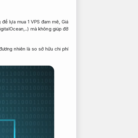
g để lựa mua 1 VPS đam mê,
Giá
gitalOcean,..) mà không giúp đỡ
ương nhiên là so sở hữu chi phí