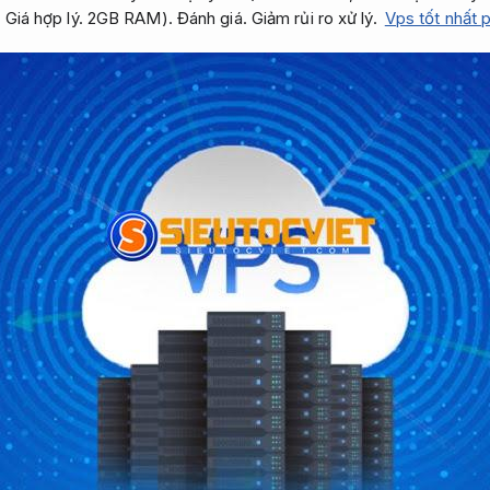
,
Giá hợp lý.
2GB RAM).
Đánh giá.
Giảm rủi ro xử lý.
Vps tốt nhất 